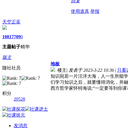
回复
使用道具
举报
天空正蓝
1081
7709
0
主题
帖子
精华
版主
地板
随社社员
楼主
|
发表于 2023-3-22 10:36
|
只看
知识宛若一片汪洋大海，人一生所能学
们学习知识之后，就要懂得消化，并融会
西方哲学家怀特海说:“一定要等到你
积分
20528
发消息