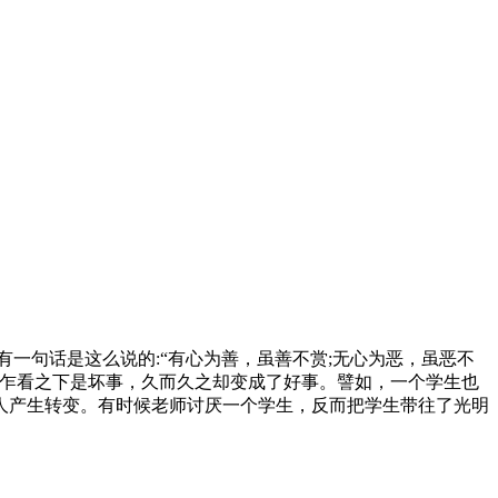
有一句话是这么说的:“有心为善，虽善不赏;无心为恶，虽恶不
候乍看之下是坏事，久而久之却变成了好事。譬如，一个学生也
人产生转变。有时候老师讨厌一个学生，反而把学生带往了光明