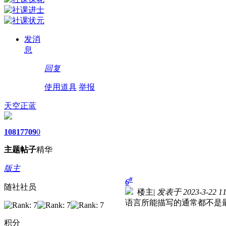
发消
息
回复
使用道具
举报
天空正蓝
1081
7709
0
主题
帖子
精华
版主
#
6
随社社员
楼主
|
发表于 2023-3-22 11
语言所能描写的通常都不是
积分