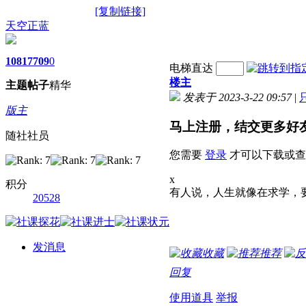
[复制链接]
天空正蓝
1081
7709
0
电梯直达
楼主
主题
帖子
精华
发表于 2023-3-22 09:57
|
版主
马上注册，结交更多好
随社社员
您需要
登录
才可以下载或查
x
积分
有人说，人生就像在求学，
20528
发消息
收藏
推荐
回复
使用道具
举报