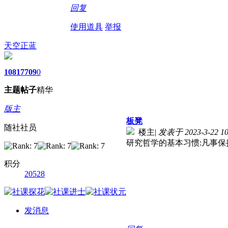
回复
使用道具
举报
天空正蓝
1081
7709
0
主题
帖子
精华
版主
板凳
随社社员
楼主
|
发表于 2023-3-22 10
研究哲学的基本习惯:凡事保
积分
20528
发消息