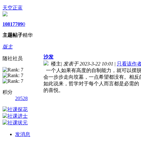
天空正蓝
1081
7709
0
主题
帖子
精华
版主
沙发
随社社员
楼主
|
发表于 2023-3-22 10:01
|
只看该作
一个人如果有高度的自制能力，就可以摆脱
会一步步走向坟墓，一点希望都没有。相反
如此说来，哲学对于每个人而言都是必需的
的喜悦。
积分
20528
发消息