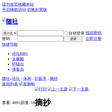
设为首页
收藏本站
开启辅助访问
切换到宽版
找回密码
自动登录
密码
立即注册
登录
快捷导航
论坛
BBS
太极殿
轩辕台
侠客岛
随社
»
论坛
›
休闲
›
扪虱亭
›
摘抄
返回列表
摘抄
查看:
4091
|
回复:
10