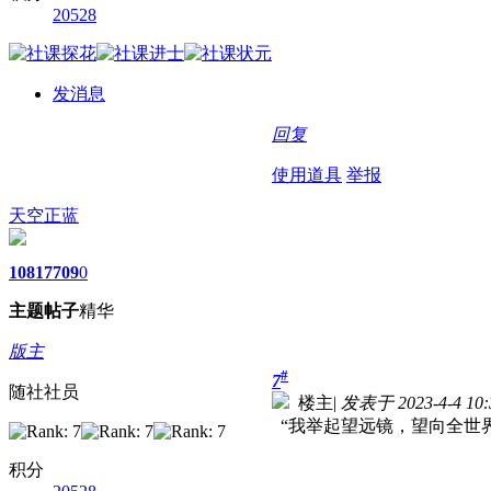
20528
发消息
回复
使用道具
举报
天空正蓝
1081
7709
0
主题
帖子
精华
版主
#
7
随社社员
楼主
|
发表于 2023-4-4 10:
“我举起望远镜，望向全世
积分