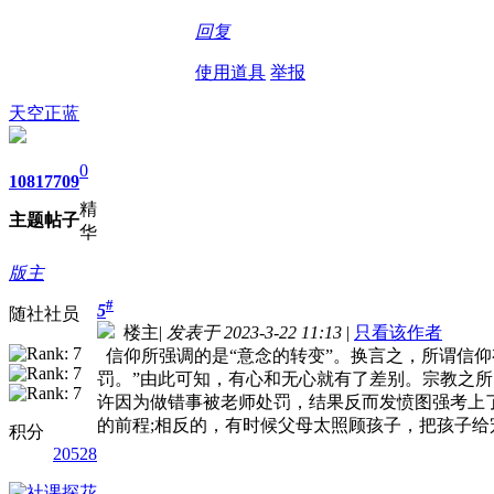
回复
使用道具
举报
天空正蓝
0
1081
7709
精
主题
帖子
华
版主
#
5
随社社员
楼主
|
发表于 2023-3-22 11:13
|
只看该作者
信仰所强调的是“意念的转变”。换言之，所谓信仰
罚。”由此可知，有心和无心就有了差别。宗教之
许因为做错事被老师处罚，结果反而发愤图强考上
的前程;相反的，有时候父母太照顾孩子，把孩子给
积分
20528