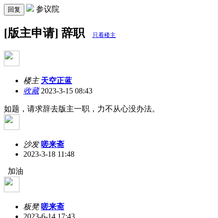
参议院
回复
[版主申请] 辞职
只看楼主
楼主
天空正蓝
收藏
2023-3-15 08:43
如题，请求辞去版主一职，力不从心没办法。
沙发
嗟来斋
2023-3-18 11:48
加油
板凳
嗟来斋
2023-6-14 17:43