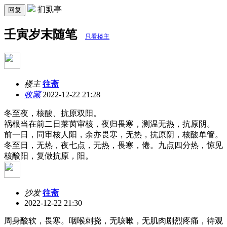
扪虱亭
回复
壬寅岁末随笔
只看楼主
楼主
往斋
收藏
2022-12-22 21:28
冬至夜，核酸、抗原双阳。
祸根当在前二日莱茵审核，夜归畏寒，测温无热，抗原阴。
前一日，同审核人阳，余亦畏寒，无热，抗原阴，核酸单管。
冬至日，无热，夜七点，无热，畏寒，倦。九点四分热，惊见
核酸阳，复做抗原，阳。
沙发
往斋
2022-12-22 21:30
周身酸软，畏寒。咽喉刺挠，无咳嗽，无肌肉剧烈疼痛，待观