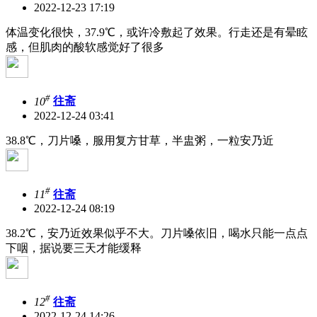
2022-12-23 17:19
体温变化很快，37.9℃，或许冷敷起了效果。行走还是有晕眩
感，但肌肉的酸软感觉好了很多
#
10
往斋
2022-12-24 03:41
38.8℃，刀片嗓，服用复方甘草，半盅粥，一粒安乃近
#
11
往斋
2022-12-24 08:19
38.2℃，安乃近效果似乎不大。刀片嗓依旧，喝水只能一点点
下咽，据说要三天才能缓释
#
12
往斋
2022-12-24 14:26