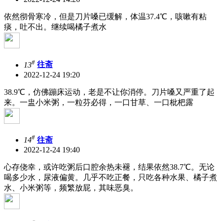
依然彻骨寒冷，但是刀片嗓已缓解，体温37.4℃，咳嗽有粘
痰，吐不出。继续喝橘子煮水
#
13
往斋
2022-12-24 19:20
38.9℃，仿佛蹦床运动，老是不让你消停。刀片嗓又严重了起
来。一盅小米粥，一粒芬必得，一口甘草、一口枇杷露
#
14
往斋
2022-12-24 19:40
心存侥幸，或许吃粥后口腔余热未褪，结果依然38.7℃。无论
喝多少水，尿液偏黄。几乎不吃正餐，只吃各种水果、橘子煮
水、小米粥等，频繁放屁，其味恶臭。