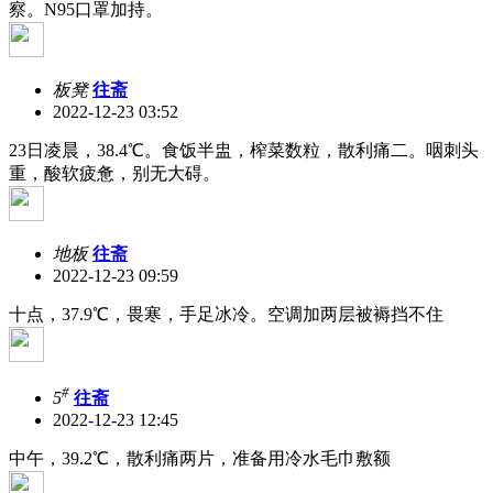
察。N95口罩加持。
板凳
往斋
2022-12-23 03:52
23日凌晨，38.4℃。食饭半盅，榨菜数粒，散利痛二。咽刺头
重，酸软疲惫，别无大碍。
地板
往斋
2022-12-23 09:59
十点，37.9℃，畏寒，手足冰冷。空调加两层被褥挡不住
#
5
往斋
2022-12-23 12:45
中午，39.2℃，散利痛两片，准备用冷水毛巾敷额