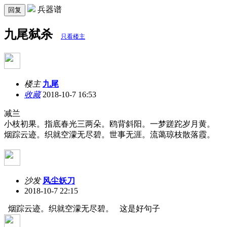
兵器谱
回复
九尾弑杀
只看楼主
楼主
九尾
收藏
2018-10-7 16:53
减兰
小枝初果。指底春光三两朵。鸥背斜阳。一梦蹉跎岁月黄。
烟踪云迹。织就空濛无尽碧。世事无涯。流蔼琼枝散落霞。
沙发
风尘妖刀
2018-10-7 22:15
烟踪云迹。织就空濛无尽碧。 这是好句子