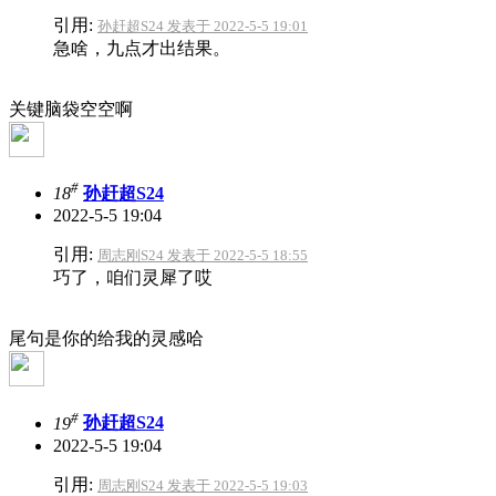
引用:
孙赶超S24 发表于 2022-5-5 19:01
急啥，九点才出结果。
关键脑袋空空啊
#
18
孙赶超S24
2022-5-5 19:04
引用:
周志刚S24 发表于 2022-5-5 18:55
巧了，咱们灵犀了哎
尾句是你的给我的灵感哈
#
19
孙赶超S24
2022-5-5 19:04
引用:
周志刚S24 发表于 2022-5-5 19:03