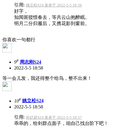
引用:
姚立松S24 发表于 2022-5-5 18:56
好字，
知闻斑驳惜春去，等共云山抱醉眠。
明月二分归履后，又携花影到窗前。
你喜欢一句都行
#
9
周志刚S24
2022-5-5 18:58
等一会儿发，我还得整个给鸟，整不出来！
#
10
姚立松S24
2022-5-5 18:58
引用:
孙赶超S24 发表于 2022-5-5 18:57
乖乖的，给剑群点面子，咱自己找台阶下吧！