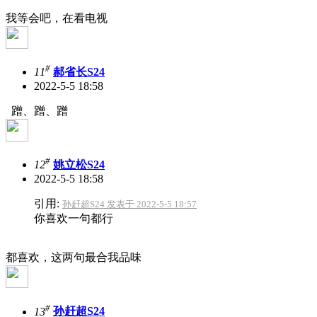
我等会吧，在看电视
#
11
郝省长S24
2022-5-5 18:58
蹭、蹭、蹭
#
12
姚立松S24
2022-5-5 18:58
引用:
孙赶超S24 发表于 2022-5-5 18:57
你喜欢一句都行
都喜欢，这两句最合我品味
#
13
孙赶超S24