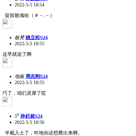
2022-5-5 18:54
提前散魂哈（＃－.－）
板凳
姚立松S24
2022-5-5 18:55
这早就追了啊
地板
周志刚S24
2022-5-5 18:55
巧了，咱们灵犀了哎
#
5
孙赶超S24
2022-5-5 18:56
半截入土了，咋地你还想爬出来啊。