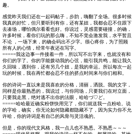
趣。
感觉昨天我们还在一起码帖子，步韵，嗨翻了全场。很多时候
我真的好忙，但只要听到有你，还有某妞，我都会忍不住跟下
去凑场，哪怕偶尔看看也好。你说过，灵感需要碰撞，的确，
许多时候，看你们玩的那么嗨，不知不觉会激发我，水平暂且
不论 ，一场下来，的确会码出不少字。很心疼你，为了照顾
所有人的心情，经常午夜还在写字。
=====我这边事一件接着一件，所以写不出字来，也就没有和
你们的字了。你的字能拨动我的心弦，能引我共鸣，能让我久
久回味，遇到你，还有另几个妞，是我的幸运。所以每次一起
玩的时候，我在再忙都会忍不住的挤点时间来与你们相和。
你的诗词一直以来是我喜欢的分格，清丽，洒脱。我的文字，
同样是你最熟悉的，我说过，与你同场，只要我们在对立面，
只要我走黑，绝对逃不出你的法眼，哈哈づ♡ど。
=====哈哈最近确实粉饼快用完了，你们就送我一点粉哈。说
的字哈，确实，你无论如何隐藏都隐藏不了，因为实力你不允
许哈，你的诗词是有自己的风骨与灵活魂的。
但是，你的现代文风格，我一点儿也不熟悉。不熟悉～～～