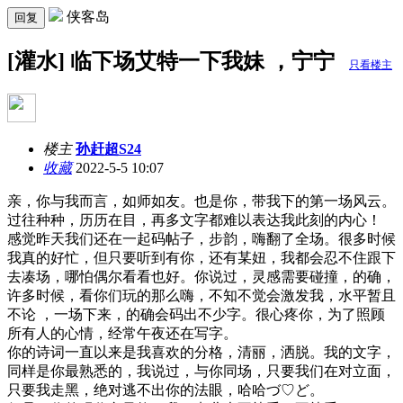
侠客岛
回复
[灌水] 临下场艾特一下我妹 ，宁宁
只看楼主
楼主
孙赶超S24
收藏
2022-5-5 10:07
亲，你与我而言，如师如友。也是你，带我下的第一场风云。
过往种种，历历在目，再多文字都难以表达我此刻的内心！
感觉昨天我们还在一起码帖子，步韵，嗨翻了全场。很多时候
我真的好忙，但只要听到有你，还有某妞，我都会忍不住跟下
去凑场，哪怕偶尔看看也好。你说过，灵感需要碰撞，的确，
许多时候，看你们玩的那么嗨，不知不觉会激发我，水平暂且
不论 ，一场下来，的确会码出不少字。很心疼你，为了照顾
所有人的心情，经常午夜还在写字。
你的诗词一直以来是我喜欢的分格，清丽，洒脱。我的文字，
同样是你最熟悉的，我说过，与你同场，只要我们在对立面，
只要我走黑，绝对逃不出你的法眼，哈哈づ♡ど。