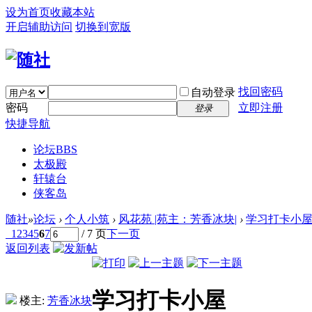
设为首页
收藏本站
开启辅助访问
切换到宽版
找回密码
自动登录
密码
立即注册
登录
快捷导航
论坛
BBS
太极殿
轩辕台
侠客岛
随社
»
论坛
›
个人小筑
›
风花苑 |苑主：芳香冰块|
›
学习打卡小
1
2
3
4
5
6
7
/ 7 页
下一页
返回列表
学习打卡小屋
楼主:
芳香冰块