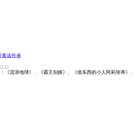
只看该作者
5:13
：《流浪地球》、《霸王别姬》、《借东西的小人阿莉埃蒂》、《美