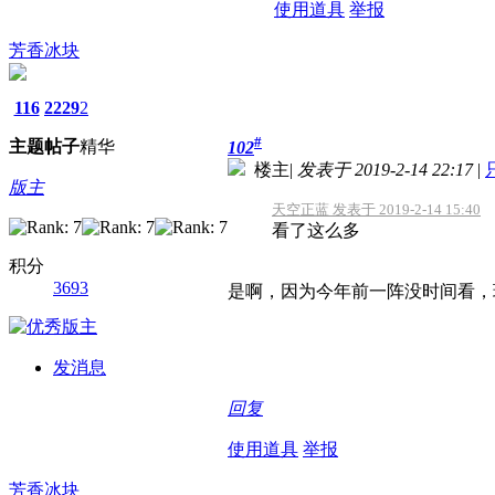
使用道具
举报
芳香冰块
116
2229
2
#
主题
帖子
精华
102
楼主
|
发表于 2019-2-14 22:17
|
版主
天空正蓝 发表于 2019-2-14 15:40
看了这么多
积分
3693
是啊，因为今年前一阵没时间看，
发消息
回复
使用道具
举报
芳香冰块