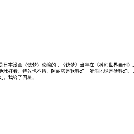
是日本漫画《铳梦》改编的，《铳梦》当年在《科幻世界画刊》
地球好看。特效也不错。阿丽塔是软科幻，流浪地球是硬科幻。
刻。我给了四星。