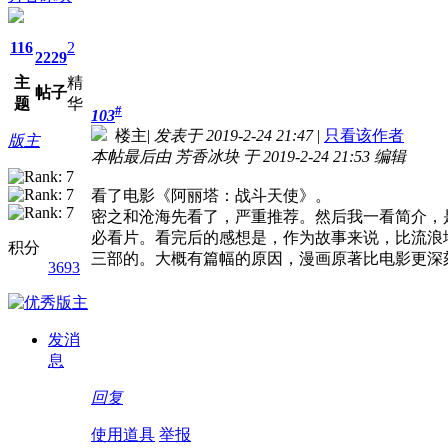
116
2
2229
主
精
帖子
题
华
#
103
楼主
|
发表于 2019-2-24 21:47
|
只看该作者
版主
本帖最后由 芳香冰块 于 2019-2-24 21:53 编辑
看了电影《阿丽塔：战斗天使》。
密之和沧海先看了，严重推荐。然后我一看简介，
必看片。看完后的感想是，作为故事来说，比流浪
积分
三部的。大概有篇幅的原因，漫画原著比电影更深
3693
发消
息
回复
使用道具
举报