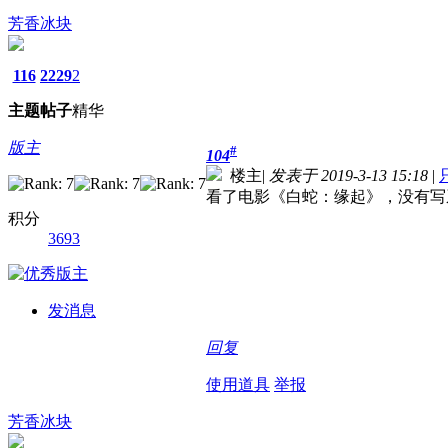
芳香冰块
116
2229
2
主题
帖子
精华
版主
#
104
楼主
|
发表于 2019-3-13 15:18
|
看了电影《白蛇：缘起》，没有写
积分
3693
发消息
回复
使用道具
举报
芳香冰块