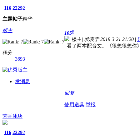
116
2229
2
主题
帖子
精华
版主
#
105
楼主
|
发表于 2019-3-21 21:20
|
看了两本配音文。《很想很想你
积分
3693
发消息
回复
使用道具
举报
芳香冰块
116
2229
2