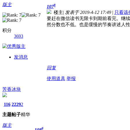
版主
#
107
楼主
|
发表于 2019-4-12 17:49
|
只看该
要赶在微信读书无限卡到期前看完。继
然分数也不低。也是缓慢的节奏讲述人
积分
3693
发消息
回复
使用道具
举报
芳香冰块
116
2229
2
主题
帖子
精华
版主
#
108