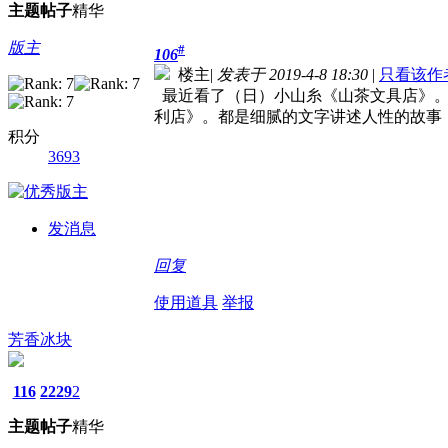
主题
帖子
精华
版主
#
106
楼主
|
发表于 2019-4-8 18:30
|
只看该作
最近看了（日）小山糸《山茶文具店》。
利店》。都是细腻的文字讲述人性的故事
积分
3693
发消息
回复
使用道具
举报
芳香冰块
116
2229
2
主题
帖子
精华