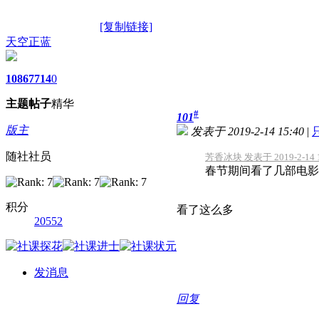
[复制链接]
天空正蓝
1086
7714
0
主题
帖子
精华
#
101
版主
发表于 2019-2-14 15:40
|
随社社员
芳香冰块 发表于 2019-2-14 1
春节期间看了几部电影
积分
看了这么多
20552
发消息
回复