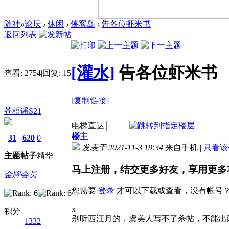
随社
»
论坛
›
休闲
›
侠客岛
›
告各位虾米书
返回列表
[灌水]
告各位虾米书
查看:
2754
|
回复:
15
[复制链接]
苍梧谣S21
电梯直达
楼主
31
620
0
发表于 2021-11-3 19:34
来自手机
|
只看该
主题
帖子
精华
马上注册，结交更多好友，享用更多
金牌会员
您需要
登录
才可以下载或查看，没有帐号
x
积分
别听西江月的，虞美人写不了杀帖，不能出
1332