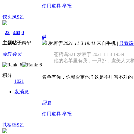
使用道具
举报
钗头凤S21
22
463
0
#
8
主题
帖子
精华
发表于 2021-11-3 19:41
来自手机
|
只看该
金牌会员
苍梧谣S21 发表于 2021-11-3 19:39
他的名单里有我，一只虾，虞美人大
积分
名单有你，你就否定他？这是不理智不对的
1021
发消息
回复
使用道具
举报
苍梧谣S21