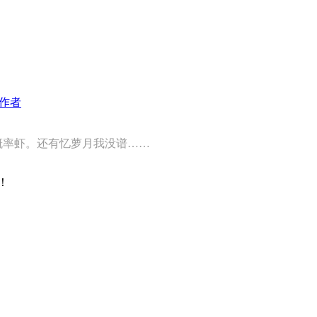
作者
概率虾。还有忆萝月我没谱……
！