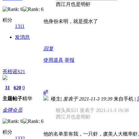
西江月也是明虾
积分
他身份未明，就是搅水了
1311
发消息
回复
使用道具
举报
苍梧谣S21
31
620
0
#
6
主题
帖子
精华
楼主
|
发表于 2021-11-3 19:39
来自手机
|
金牌会员
钗头凤S21 发表于 2021-11-3 19:38
西江月也是明虾
积分
他的名单里有我，一只虾，虞美人大概率虾
1332