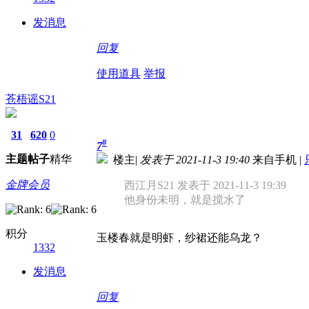
发消息
回复
使用道具
举报
苍梧谣S21
31
620
0
#
7
主题
帖子
精华
楼主
|
发表于 2021-11-3 19:40
来自手机
|
金牌会员
西江月S21 发表于 2021-11-3 19:39
他身份未明，就是搅水了
积分
玉楼春就是明虾，纱裙还能乌龙？
1332
发消息
回复