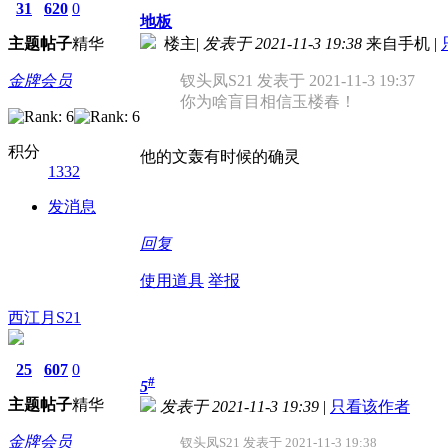
31
620
0
地板
主题
帖子
精华
楼主
|
发表于 2021-11-3 19:38
来自手机
|
金牌会员
钗头凤S21 发表于 2021-11-3 19:37
你为啥盲目相信玉楼春！
积分
他的文轰有时候的确灵
1332
发消息
回复
使用道具
举报
西江月S21
25
607
0
#
5
主题
帖子
精华
发表于 2021-11-3 19:39
|
只看该作者
金牌会员
钗头凤S21 发表于 2021-11-3 19:38