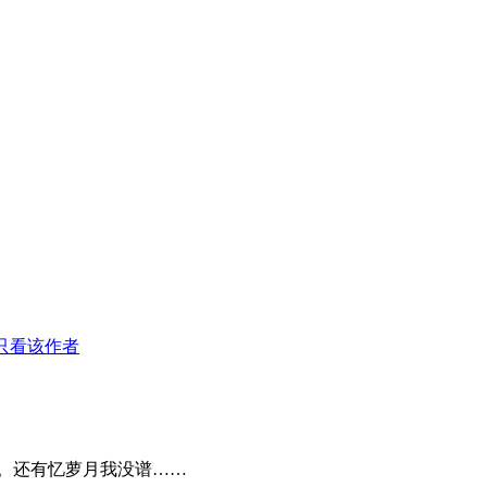
只看该作者
。还有忆萝月我没谱……