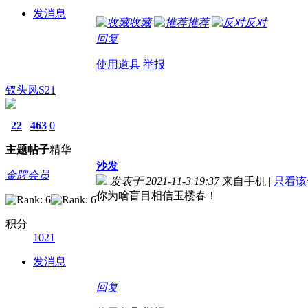
发消息
收藏
推荐
反对
回复
使用道具
举报
钗头凤S21
22
463
0
主题
帖子
精华
沙发
金牌会员
发表于 2021-11-3 19:37
来自手机
|
只看该
你为啥盲目相信玉楼春！
积分
1021
发消息
回复