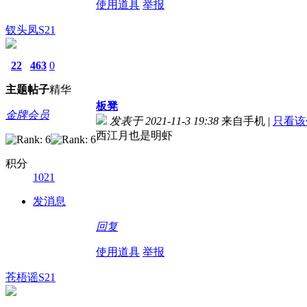
使用道具
举报
钗头凤S21
22
463
0
主题
帖子
精华
板凳
金牌会员
发表于 2021-11-3 19:38
来自手机
|
只看该
西江月也是明虾
积分
1021
发消息
回复
使用道具
举报
苍梧谣S21