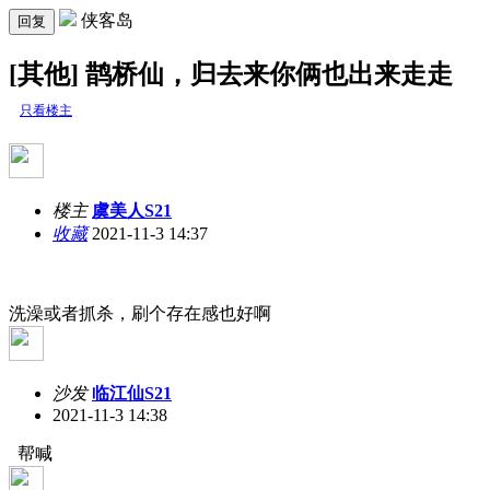
侠客岛
回复
[其他] 鹊桥仙，归去来你俩也出来走走
只看楼主
楼主
虞美人S21
收藏
2021-11-3 14:37
洗澡或者抓杀，刷个存在感也好啊
沙发
临江仙S21
2021-11-3 14:38
帮喊