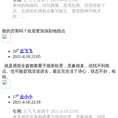
单纯的咏物词，词句典雅，意境也美。但觉得散了
点，总感觉长调有点象写散文，要形散神不散才
好。 ...
散的厉害吗？欢迎更加深刻地指点
#
16
云飞飞
2021-4-18 22:05
就是感觉全篇都着重于描形绘景，意象很多，但找不到焦
点。也可能是我没读进去，最近完全没了诗心，状态不好，哈
哈。
#
17
云小小
2021-4-18 22:18
引用:
云飞飞 发表于 2021-4-18 22:05
就是感觉全篇都着重于描形绘景，意象很多，但找