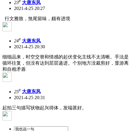
#
23
大唐东风
2021-4-25 20:27
行文雅致，煞尾留味，颇有进境
#
24
大唐东风
2021-4-25 20:30
细细品来，时空交替和情感的起伏变化主线不太清晰。手法是
循环往复，但没有达到层层递进。个别地方没裁剪好，显游离
和自相矛盾
#
25
大唐东风
2021-4-25 20:31
起拍三句描写状物起兴得体，发端甚好。