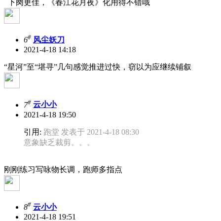
下阕更佳，《春江花月夜》化用得不错哦
#
6
风尘妖刀
2021-4-18 14:18
“星河”至“堪寻”几句感觉推进过快，窃以为应继续铺叙
#
7
云小小
2021-4-18 19:50
引用:
跑堂 发表于 2021-4-18 08:30
意象缺乏裁剪。。。
刚刚练习写咏物长调，跑师多指点
#
8
云小小
2021-4-18 19:51