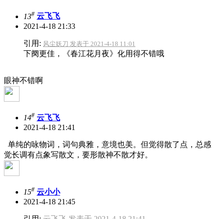
#
13
云飞飞
2021-4-18 21:33
引用:
风尘妖刀 发表于 2021-4-18 11:01
下阕更佳，《春江花月夜》化用得不错哦
眼神不错啊
#
14
云飞飞
2021-4-18 21:41
单纯的咏物词，词句典雅，意境也美。但觉得散了点，总感
觉长调有点象写散文，要形散神不散才好。
#
15
云小小
2021-4-18 21:45
引用:
云飞飞 发表于 2021-4-18 21:41