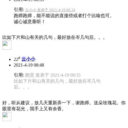
引用:
云小小 发表于 2021-4-19 08:34
跑师跑师，能不能说的直接些或者打个比喻也可。
诚心诚意垂听！
比如下片和山有关的几句，最好放在岑几句后。。。
#
22
云小小
2021-4-19 08:48
引用:
跑堂 发表于 2021-4-19 08:35
比如下片和山有关的几句，最好放在岑几句
后。。。
好，听从建议，放几天重新弄一下，谢跑师。送朵玫瑰花。你
眼里有花光，我手上又有余香。