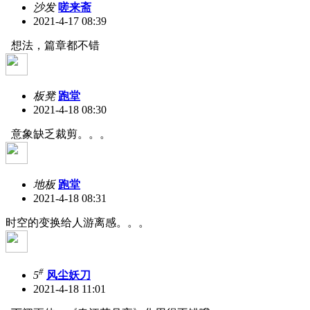
沙发
嗟来斋
2021-4-17 08:39
想法，篇章都不错
板凳
跑堂
2021-4-18 08:30
意象缺乏裁剪。。。
地板
跑堂
2021-4-18 08:31
时空的变换给人游离感。。。
#
5
风尘妖刀
2021-4-18 11:01