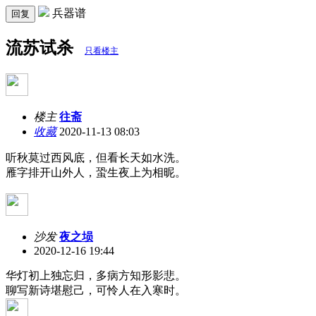
兵器谱
回复
流苏试杀
只看楼主
楼主
往斋
收藏
2020-11-13 08:03
听秋莫过西风底，但看长天如水洗。
雁字排开山外人，蛩生夜上为相昵。
沙发
夜之埙
2020-12-16 19:44
华灯初上独忘归，多病方知形影悲。
聊写新诗堪慰己，可怜人在入寒时。