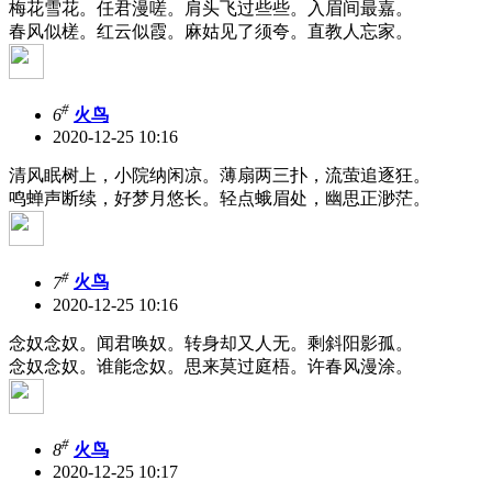
梅花雪花。任君​漫嗟。肩头飞过些些。入眉间最嘉。
​春风似槎。红云似霞。麻姑见了须夸。直教人忘家。
#
6
火鸟
2020-12-25 10:16
清风眠树上，小院纳闲凉。薄扇两三扑，流萤追逐狂。
鸣蝉声断续，好梦月悠长。轻点蛾眉处，幽思正渺茫。
#
7
火鸟
2020-12-25 10:16
念奴念奴。闻君唤奴。转身却又人无。剩斜阳影孤。
念奴念奴。谁能念奴。思来莫过庭梧。许春风漫涂。
#
8
火鸟
2020-12-25 10:17