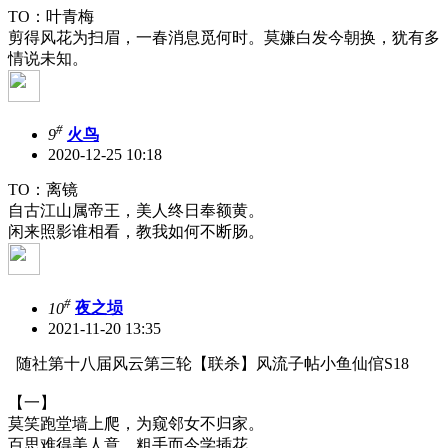
TO：叶青梅
剪得风花为扫眉，一春消息觅何时。莫嫌白发今朝换，犹有多
情说未知。
#
9
火鸟
2020-12-25 10:18
TO：离镜
自古江山属帝王，美人终日奉额黄。
闲来照影谁相看，教我如何不断肠。
#
10
夜之埙
2021-11-20 13:35
随社第十八届风云第三轮【联杀】风流子帖小鱼仙倌S18
【一】
莫笑跑堂墙上爬，为窥邻女不归家。
百思难得美人意，粗手而今学插花。