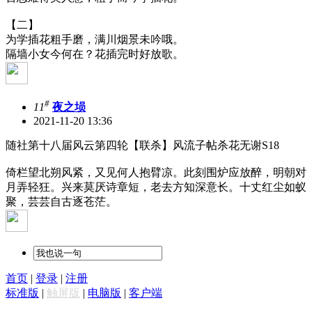
【二】
为学插花粗手磨，满川烟景未吟哦。
隔墙小女今何在？花插完时好放歌。
#
11
夜之埙
2021-11-20 13:36
随社第十八届风云第四轮【联杀】风流子帖杀花无谢S18
倚栏望北朔风紧，又见何人抱臂凉。此刻围炉应放醉，明朝对
月弄轻狂。兴来莫厌诗章短，老去方知深意长。十丈红尘如蚁
聚，芸芸自古逐苍茫。
首页
|
登录
|
注册
标准版
|
触屏版
|
电脑版
|
客户端