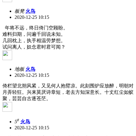
板凳
火鸟
2020-12-25 10:15
年将不远，终日倚门空顾盼。
难料归期，问遍千回说未知。
几回枕上，执手相温劳梦想。
试问离人，奴念君时君可闻？
地板
火鸟
2020-12-25 10:15
倚栏望北朔风紧，又见何人抱臂凉。此刻围炉应放醉，明朝对
月弄轻狂。兴来莫厌诗章短，老去方知深意长。十丈红尘如蚁
聚，芸芸自古逐苍茫。
#
5
火鸟
2020-12-25 10:15