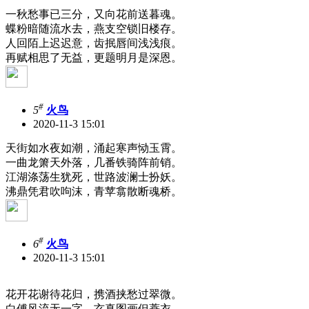
一秋愁事已三分，又向花前送暮魂。
蝶粉暗随流水去，燕支空锁旧楼存。
人回陌上迟迟意，齿抿唇间浅浅痕。
再赋相思了无益，更题明月是深恩。
#
5
火鸟
2020-11-3 15:01
天街如水夜如潮，涌起寒声恸玉霄。
一曲龙箫天外落，几番铁骑阵前销。
江湖涤荡生犹死，世路波澜士扮妖。
沸鼎凭君吹呴沫，青苹翕散断魂桥。
#
6
火鸟
2020-11-3 15:01
花开花谢待花归，携酒挟愁过翠微。
白傅风流无一字，玄真图画但蓑衣。