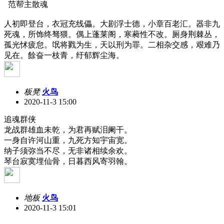
范帮主散魂
人初即登台，衣冠充线儡。大剧浮士德，小章百老汇。器非九
死魂，所饰终驽猥。偶上蓬莱阁，寒蕤性不改。厕身荆棘丛，
孤光怵疲怠。氓将戮为生，天以刑为罪。二相杂交感，艰难乃
见在。餘奋一枝青，纡郁辉尘海。
板凳
火鸟
2020-11-3 15:00
追魂群侠
龙战群雄血未乾，为君再赋泪阑干。
一身自许河山重，九死方知宇宙宽。
纳子须弥当不尽，无非诸相续余欢。
琴台寂寞埋仙骨，日暮西风寄羽翰。
地板
火鸟
2020-11-3 15:01