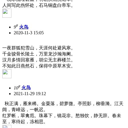
人间写此伤怀处，石马铜盘白帝车。
#
9
火鸟
2020-11-3 15:05
一夜群狐犯雪山，天涯何处避风寒。
千金骏骨长陵土，万里龙沙瀚海阑。
汉月多情回塞雁，胡尘无主葬楼兰。
不知此日燕然石，保得中原草木安。
#
10
火鸟
2021-11-29 19:12
秋正满，雁来稀。金粟落，碧萝微。亭照影，柳垂漪。江天
阔，青嶂远，一帆迟。
红罗帐，翠禽卮。珠幕下，镜花非。愁独饮，静无辞。春未
至，寒待起，冻相思。