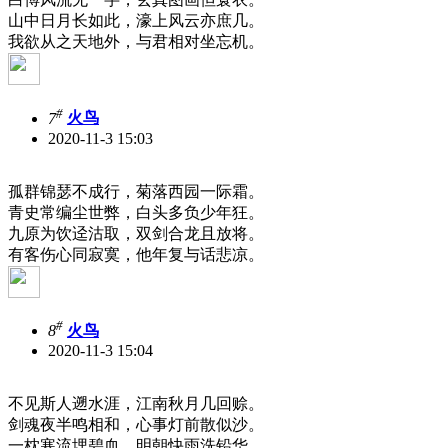
山中日月长如此，濠上风云亦庶几。
我欲从之天地外，与君相对坐忘机。
#
7
火鸟
2020-11-3 15:03
孤群锦瑟不成行，菊落西园一际霜。
青史常编尘世弊，白头多负少年狂。
九原为饮迳沽取，双剑合龙且放将。
有客伤心同寂寞，他年复与话悲凉。
#
8
火鸟
2020-11-3 15:04
不见斯人遡水涯，江南秋月几回赊。
剑魂夜半鸣相和，心事灯前散似沙。
一枕寒流埋碧血，明朝快雨洗铅华。