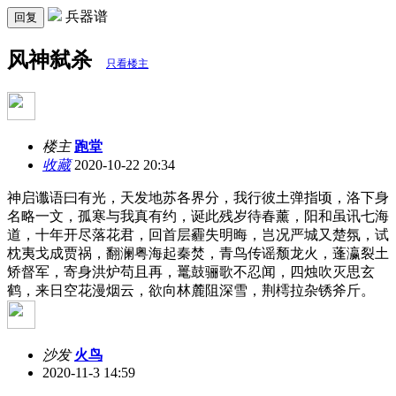
兵器谱
回复
风神弑杀
只看楼主
楼主
跑堂
收藏
2020-10-22 20:34
神启谶语曰有光，天发地苏各界分，我行彼土弹指顷，洛下身
名略一文，孤寒与我真有约，诞此残岁待春薰，阳和虽讯七海
道，十年开尽落花君，回首层霾失明晦，岂况严城又楚氛，试
枕夷戈成贾祸，翻澜粤海起秦焚，青鸟传谣颓龙火，蓬瀛裂土
矫督军，寄身洪炉苟且再，鼍鼓骊歌不忍闻，四烛吹灭思玄
鹤，来日空花漫烟云，欲向林麓阻深雪，荆樗拉杂锈斧斤。
沙发
火鸟
2020-11-3 14:59