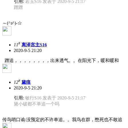
引用:
若玉S16 发表于 2020-9-5 21:17
蹭蹭
～(^з^)-☆
#
11
离泽宫主S16
2020-9-5 21:20
蹭追，，，，，，，，出来透气。。在阳光下，暖和暖和
#
12
黛痕
2020-9-5 21:20
引用:
敏行S16 发表于 2020-9-5 21:17
黛小破都不单追一个吗
传鸟哨口谕:没预定的不许单追。。我鸟在群，憋死也不敢追