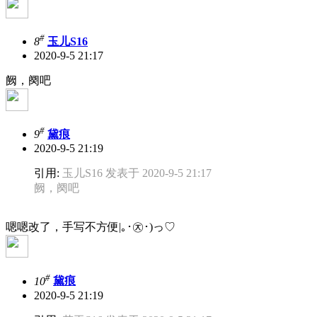
#
8
玉儿S16
2020-9-5 21:17
阙，阕吧
#
9
黛痕
2020-9-5 21:19
引用:
玉儿S16 发表于 2020-9-5 21:17
阙，阕吧
嗯嗯改了，手写不方便|｡･㉨･)っ♡
#
10
黛痕
2020-9-5 21:19