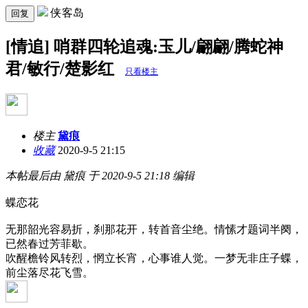
侠客岛
回复
[情追] 哨群四轮追魂:玉儿/翩翩/腾蛇神
君/敏行/楚影红
只看楼主
楼主
黛痕
收藏
2020-9-5 21:15
本帖最后由 黛痕 于 2020-9-5 21:18 编辑
蝶恋花
无那韶光容易折，刹那花开，转首音尘绝。情愫才题词半阕，
已然春过芳菲歇。
吹醒檐铃风转烈，惘立长宵，心事谁人觉。一梦无非庄子蝶，
前尘落尽花飞雪。