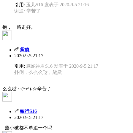
引用:
玉儿S16 发表于 2020-9-5 21:16
谢追~辛苦了
抱，一路走好。
#
6
黛痕
2020-9-5 21:17
引用:
腾蛇神君S16 发表于 2020-9-5 21:17
扑倒，么么么哒，黛黛
么么哒～(^з^)-☆辛苦了
#
7
敏行S16
2020-9-5 21:17
黛小破都不单追一个吗