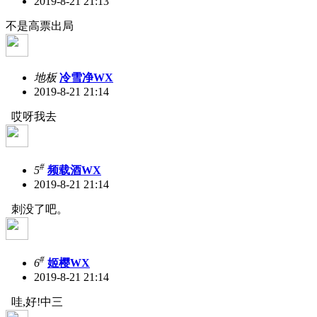
2019-8-21 21:13
不是高票出局
地板
冷雪净WX
2019-8-21 21:14
哎呀我去
#
5
频载酒WX
2019-8-21 21:14
刺没了吧。
#
6
姬樱WX
2019-8-21 21:14
哇,好!中三