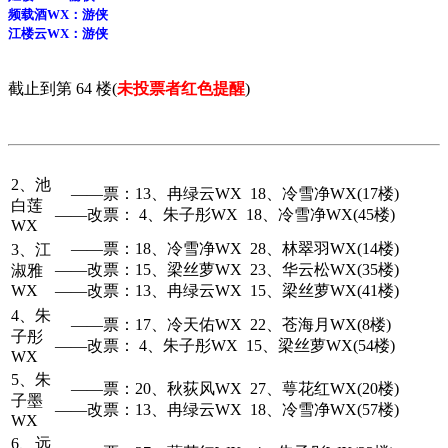
频载酒WX：游侠
江楼云WX：游侠
截止到第 64 楼(
未投票者红色提醒
)
2、池
——票：13、冉绿云WX 18、冷雪净WX(17楼)
白莲
——改票： 4、朱子彤WX 18、冷雪净WX(45楼)
WX
——票：18、冷雪净WX 28、林翠羽WX(14楼)
3、江
——改票：15、梁丝萝WX 23、华云松WX(35楼)
淑雅
WX
——改票：13、冉绿云WX 15、梁丝萝WX(41楼)
4、朱
——票：17、冷天佑WX 22、苍海月WX(8楼)
子彤
——改票： 4、朱子彤WX 15、梁丝萝WX(54楼)
WX
5、朱
——票：20、秋荻风WX 27、萼花红WX(20楼)
子墨
——改票：13、冉绿云WX 18、冷雪净WX(57楼)
WX
6、远