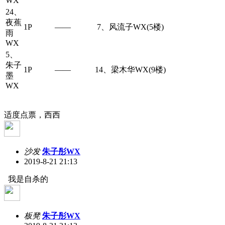
WX
24、
夜蕉
1P
—— 7、风流子WX(5楼)
雨
WX
5、
朱子
1P
—— 14、梁木华WX(9楼)
墨
WX
适度点票，西西
沙发
朱子彤WX
2019-8-21 21:13
我是自杀的
板凳
朱子彤WX