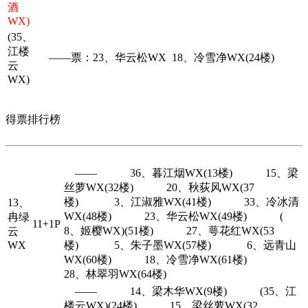
酒
WX)
(35、
江楼
——票：23、华云松WX 18、冷雪净WX(24楼)
云
WX)
得票排行榜
—— 36、暮江烟WX(13楼) 15、梁
丝萝WX(32楼) 20、秋荻风WX(37
楼) 3、江淑雅WX(41楼) 33、冷冰清
13、
WX(48楼) 23、华云松WX(49楼) (
冉绿
11+1P
8、姬樱WX)(51楼) 27、萼花红WX(53
云
WX
楼) 5、朱子墨WX(57楼) 6、远青山
WX(60楼) 18、冷雪净WX(61楼)
28、林翠羽WX(64楼)
—— 14、梁木华WX(9楼) (35、江
楼云WX)(24楼) 15、梁丝萝WX(32