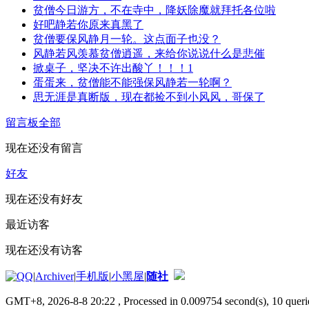
贫僧今日游方，不在寺中，降妖除魔就拜托各位啦
好吧静若你原来真黑了
贫僧要保风静月一轮。这点面子也没？
风静若风羡慕贫僧逍遥，来给你说说什么是悲催
掀桌子，坚决不许出酸丫！！！1
蛋蛋来，贫僧能不能强保风静若一轮啊？
思无涯是真断版，现在都捡不到小风风，哥保了
留言板
全部
现在还没有留言
好友
现在还没有好友
最近访客
现在还没有访客
|
Archiver
|
手机版
|
小黑屋
|
随社
GMT+8, 2026-8-8 20:22
, Processed in 0.009754 second(s), 10 querie