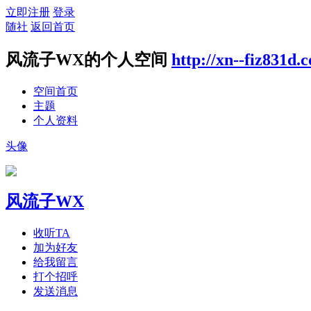
立即注册
登录
随社
返回首页
风流子WX的个人空间
http://xn--fiz831d.
空间首页
主题
个人资料
头像
风流子WX
收听TA
加为好友
给我留言
打个招呼
发送消息