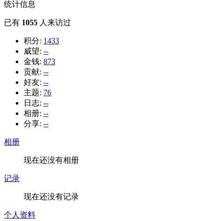
统计信息
已有
1055
人来访过
积分:
1433
威望:
--
金钱:
873
贡献:
--
好友:
--
主题:
76
日志:
--
相册:
--
分享:
--
相册
现在还没有相册
记录
现在还没有记录
个人资料