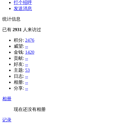
打个招呼
发送消息
统计信息
已有
2931
人来访过
积分:
2476
威望:
--
金钱:
1420
贡献:
--
好友:
--
主题:
53
日志:
--
相册:
--
分享:
--
相册
现在还没有相册
记录