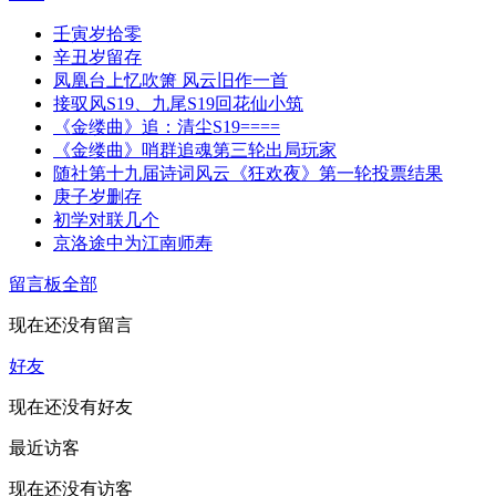
壬寅岁拾零
辛丑岁留存
凤凰台上忆吹箫 风云旧作一首
接驭风S19、九尾S19回花仙小筑
《金缕曲》追：清尘S19====
《金缕曲》哨群追魂第三轮出局玩家
随社第十九届诗词风云《狂欢夜》第一轮投票结果
庚子岁删存
初学对联几个
京洛途中为江南师寿
留言板
全部
现在还没有留言
好友
现在还没有好友
最近访客
现在还没有访客