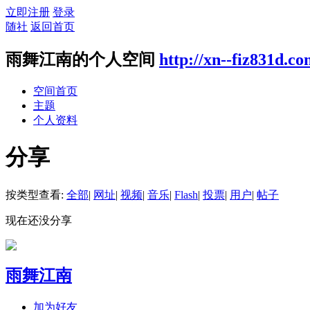
立即注册
登录
随社
返回首页
雨舞江南的个人空间
http://xn--fiz831d.c
空间首页
主题
个人资料
分享
按类型查看:
全部
|
网址
|
视频
|
音乐
|
Flash
|
投票
|
用户
|
帖子
现在还没分享
雨舞江南
加为好友