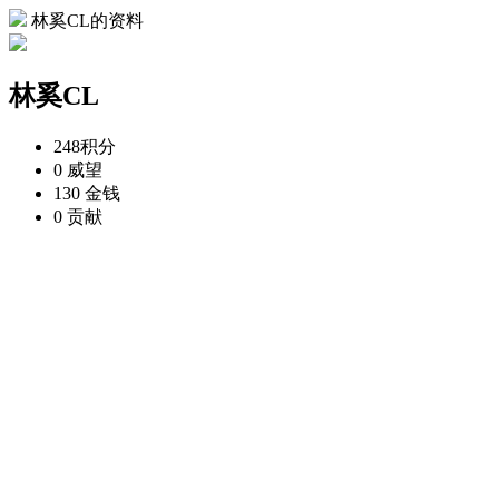
林奚CL的资料
林奚CL
248
积分
0
威望
130
金钱
0
贡献