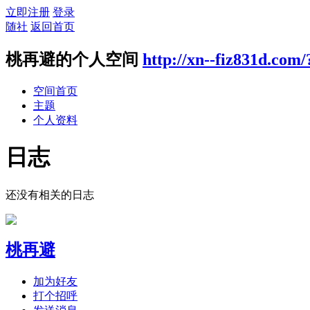
立即注册
登录
随社
返回首页
桃再避的个人空间
http://xn--fiz831d.com
空间首页
主题
个人资料
日志
还没有相关的日志
桃再避
加为好友
打个招呼