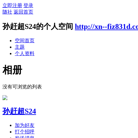
立即注册
登录
随社
返回首页
孙赶超S24的个人空间
http://xn--fiz831d.
空间首页
主题
个人资料
相册
没有可浏览的列表
孙赶超S24
加为好友
打个招呼