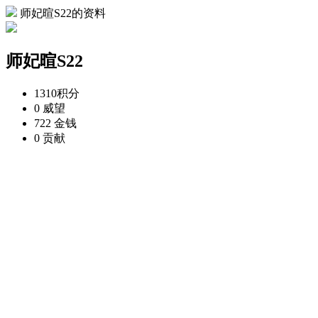
师妃暄S22的资料
师妃暄S22
1310
积分
0
威望
722
金钱
0
贡献