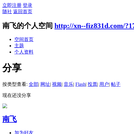
立即注册
登录
随社
返回首页
南飞的个人空间
http://xn--fiz831d.com/?1
空间首页
主题
个人资料
分享
按类型查看:
全部
|
网址
|
视频
|
音乐
|
Flash
|
投票
|
用户
|
帖子
现在还没分享
南飞
加为好友