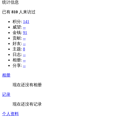
统计信息
已有
810
人来访过
积分:
141
威望:
--
金钱:
91
贡献:
--
好友:
--
主题:
8
日志:
--
相册:
--
分享:
--
相册
现在还没有相册
记录
现在还没有记录
个人资料