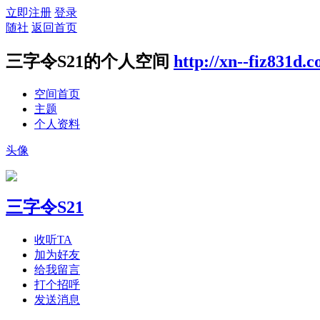
立即注册
登录
随社
返回首页
三字令S21的个人空间
http://xn--fiz831d.
空间首页
主题
个人资料
头像
三字令S21
收听TA
加为好友
给我留言
打个招呼
发送消息