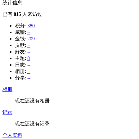
统计信息
已有
815
人来访过
积分:
380
威望:
--
金钱:
209
贡献:
--
好友:
--
主题:
8
日志:
--
相册:
--
分享:
--
相册
现在还没有相册
记录
现在还没有记录
个人资料