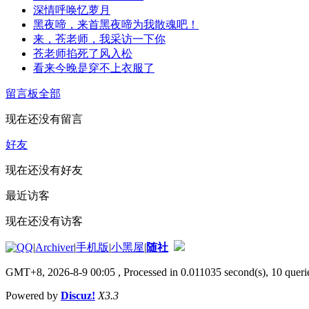
深情呼唤忆萝月
黑夜啼，来首黑夜啼为我散魂吧！
来，苍老师，我采访一下你
苍老师掐死了风入松
看来今晚是穿不上衣服了
留言板
全部
现在还没有留言
好友
现在还没有好友
最近访客
现在还没有访客
|
Archiver
|
手机版
|
小黑屋
|
随社
GMT+8, 2026-8-9 00:05
, Processed in 0.011035 second(s), 10 querie
Powered by
Discuz!
X3.3