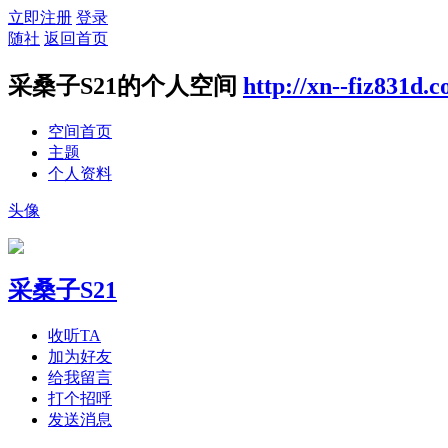
立即注册
登录
随社
返回首页
采桑子S21的个人空间
http://xn--fiz831d.
空间首页
主题
个人资料
头像
采桑子S21
收听TA
加为好友
给我留言
打个招呼
发送消息