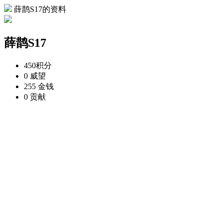
薛鹊S17的资料
薛鹊S17
450
积分
0
威望
255
金钱
0
贡献