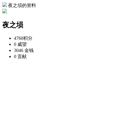
夜之埙的资料
夜之埙
4760
积分
0
威望
3046
金钱
0
贡献