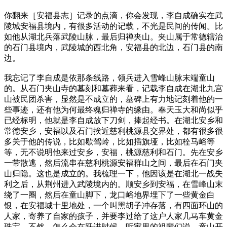
你翻来［安福县志］记录的点滴，你会发现，李自成确实在武
陵城安福县境内，有很多活动的记载，不光是民间的传闻。比
如他从湖北兵落武陵山脉，最后归禅夹山。夹山属于常德辖治
的石门县境内，武陵城的西北角，安福县的北边，石门县的南
边。
我忘记了李自成是依那条线路，领兵进入雪峰山脉末端童山
的。从石门夹山寺的墓刻和墓葬来看，记载李自成在湖北九宫
山被民团杀害，显然是不成立的，墓碑上有力地记刻着他的一
些事迹，还有他为何最终魂归禅寺的缘由。奉天玉大和尚似乎
已经标明，他就是李自成放下刀剑，捧起经书。在湖北安乡和
常德安乡，安福以及石门挨近慈利桃源县交界处，都有很多很
多关于他的传说，比如歇驾岭，比如插旗垭，比如栓马峪等
等，无不说明他来过安乡，安福，桃源慈利和石门。先在安乡
一带散逃，然后流串在慈利桃源安福群山之间，最后在石门夹
山归隐。这也是成立的。我梳理一下，他因该是在湖北一战失
利之后，从荆州进入武陵境内的。顺安乡到安福，在雪峰山末
绕了一圈，然后在童山脚下，龙口峪地界埋下了一些黄金白
银，在安福城十里地处，一个叫黑胡子冲存落，有四面环山的
人家，寄养了自家的孩子，并要李过给了这户人家几马车黄金
珠宝。不然，怎么会在跃进时候，听家里的祖辈们说，童山开