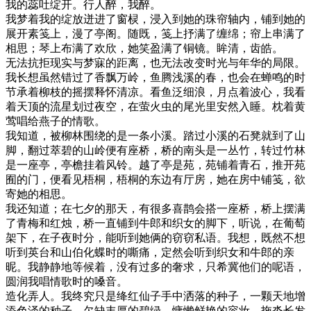
我的蕊吐绽开。行人醉，我醉。
我梦着我的绽放迸进了窗棂，浸入到她的珠帘轴内，铺到她的
展开素笺上，漫了亭阁。随既，笺上抒满了缠绵；帘上串满了
相思；琴上布满了欢欣，她笑盈满了铜镜。眸清，齿皓。
无法抗拒现实与梦寐的距离，也无法改变时光与年华的局限。
我长想虽然错过了香飘万岭，鱼腾浅溪的春，也会在蝉鸣的时
节承着柳枝的摇摆释怀清凉。看鱼泛细浪，月点着波心，我看
着天顶的流星划过夜空，在萤火虫的尾光里安然入睡。枕着黄
莺唱给燕子的情歌。
我知道，被柳林围绕的是一条小溪。踏过小溪的石凳就到了山
脚，翻过萃碧的山岭便有座桥，桥的南头是一丛竹，转过竹林
是一座亭，亭檐挂着风铃。越了亭是苑，苑铺着青石，推开苑
囿的门，便看见梧桐，梧桐的东边有厅房，她在房中铺笺，欲
寄她的相思。
我还知道；在七夕的那天，有很多喜鹊会搭一座桥，桥上摆满
了青梅和红烛，桥一直铺到牛郎和织女的脚下，听说，在葡萄
架下，在子夜时分，能听到她俩的窃窃私语。我想，既然不想
听到英台和山伯化蝶时的嘶痛，定然会听到织女和牛郎的亲
昵。我静静地等候着，没有过多的奢求，只希冀他们的呢语，
圆润我唱情歌时的嗓音。
造化弄人。我终究只是绛红仙子手中洒落的种子，一颗天地增
添色泽的种子，欠缺丰厚的碧绿，慵懒鲜艳的容妆，拖沓长发