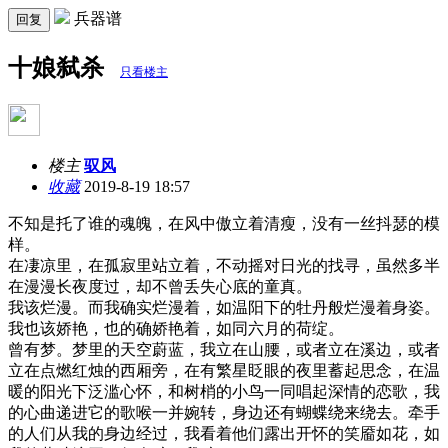
兵器谱
回复
十娘弑杀
只看楼主
楼主
驭风
收藏
2019-8-19 18:57
不知是托了谁的魂魄，在风中傲立着清瘦，没有一丝抖瑟的模
样。
在凄凉里，在孤寂里站立着，不动摇对日光的找寻，虽然多半
在漫漫长夜度过，却不曾丢失心底的童真。
我该烂漫。而我确实烂漫着，如温阳下的牡丹般烂漫着身姿。
我也该娇艳，也的确娇艳着，如同六月的荷绽。
曾有梦。梦里的天空蔚蓝，我立在山腰，或者立在溪边，或者
立在点燃红烛的西厢旁，在有繁星眨眼的夜里蓄起思念，在温
暖的阳光下泛滥心怀，和树梢的小鸟一同唱起深情的恋歌，我
的心曲递进它的歌喉一并婉转，身边还有蝴蝶绕来绕去。牵手
的人们从我的身边经过，我看着他们露出开怀的笑靥如花，如