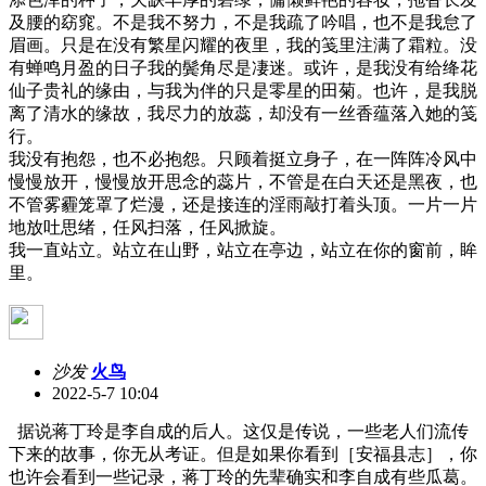
及腰的窈窕。不是我不努力，不是我疏了吟唱，也不是我怠了
眉画。只是在没有繁星闪耀的夜里，我的笺里注满了霜粒。没
有蝉鸣月盈的日子我的鬓角尽是凄迷。或许，是我没有给绛花
仙子贵礼的缘由，与我为伴的只是零星的田菊。也许，是我脱
离了清水的缘故，我尽力的放蕊，却没有一丝香蕴落入她的笺
行。
我没有抱怨，也不必抱怨。只顾着挺立身子，在一阵阵冷风中
慢慢放开，慢慢放开思念的蕊片，不管是在白天还是黑夜，也
不管雾霾笼罩了烂漫，还是接连的淫雨敲打着头顶。一片一片
地放吐思绪，任风扫落，任风掀旋。
我一直站立。站立在山野，站立在亭边，站立在你的窗前，眸
里。
沙发
火鸟
2022-5-7 10:04
据说蒋丁玲是李自成的后人。这仅是传说，一些老人们流传
下来的故事，你无从考证。但是如果你看到［安福县志］，你
也许会看到一些记录，蒋丁玲的先辈确实和李自成有些瓜葛。