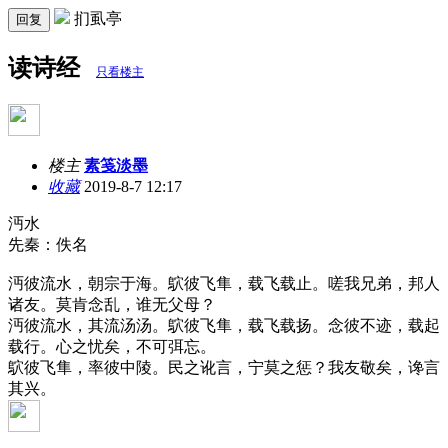
扪虱亭
回复
读诗经
只看楼主
楼主
素笺淡墨
收藏
2019-8-7 12:17
沔水
先秦：佚名
沔彼流水，朝宗于海。鴥彼飞隼，载飞载止。嗟我兄弟，邦人
诸友。莫肯念乱，谁无父母？
沔彼流水，其流汤汤。鴥彼飞隼，载飞载扬。念彼不迹，载起
载行。心之忧矣，不可弭忘。
鴥彼飞隼，率彼中陵。民之讹言，宁莫之惩？我友敬矣，谗言
其兴。