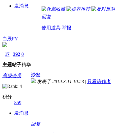
发消息
收藏
推荐
反对
回复
使用道具
举报
白辰FY
17
392
0
主题
帖子
精华
沙发
高级会员
发表于 2019-3-11 10:53
|
只看该作者
积分
859
发消息
回复