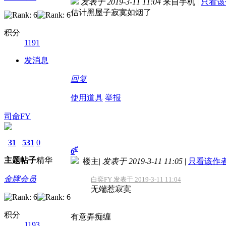
发表于 2019-3-11 11:04
来自手机
|
只看该
估计黑屋子寂寞如烟了
积分
1191
发消息
回复
使用道具
举报
司命FY
31
531
0
#
6
主题
帖子
精华
楼主
|
发表于 2019-3-11 11:05
|
只看该作
金牌会员
白奕FY 发表于 2019-3-11 11:04
无端惹寂寞
积分
有意弄痴缠
1193