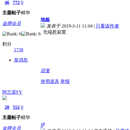
46
772
0
主题
帖子
精华
地板
金牌会员
发表于 2019-3-11 11:04
|
只看该作者
无端惹寂寞
积分
1738
发消息
回复
使用道具
举报
阿兰若FY
20
552
0
主题
帖子
精华
#
5
金牌会员