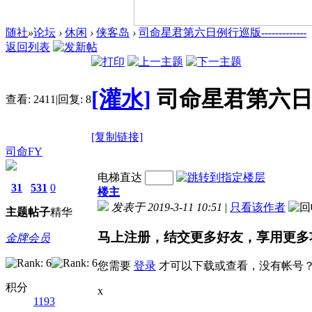
随社
»
论坛
›
休闲
›
侠客岛
›
司命星君第六日例行巡版-------------
返回列表
[灌水]
司命星君第六日例行巡
查看:
2411
|
回复:
8
[复制链接]
司命FY
电梯直达
31
531
0
楼主
发表于 2019-3-11 10:51
|
只看该作者
主题
帖子
精华
马上注册，结交更多好友，享用更多
金牌会员
您需要
登录
才可以下载或查看，没有帐号
积分
x
1193