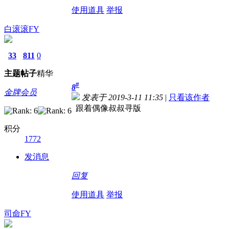
使用道具
举报
白滚滚FY
33
811
0
主题
帖子
精华
#
8
金牌会员
发表于 2019-3-11 11:35
|
只看该作者
跟着偶像叔叔寻版
积分
1772
发消息
回复
使用道具
举报
司命FY