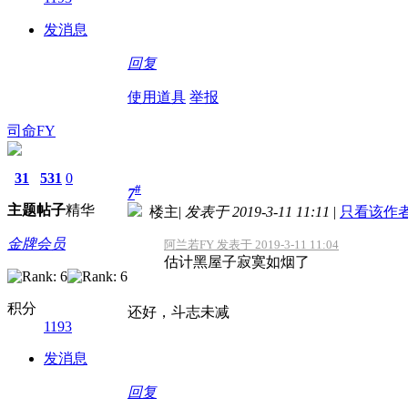
发消息
回复
使用道具
举报
司命FY
31
531
0
#
7
主题
帖子
精华
楼主
|
发表于 2019-3-11 11:11
|
只看该作
金牌会员
阿兰若FY 发表于 2019-3-11 11:04
估计黑屋子寂寞如烟了
积分
还好，斗志未减
1193
发消息
回复