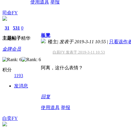
使用道具
举报
司命FY
31
531
0
板凳
主题
帖子
精华
楼主
|
发表于 2019-3-11 10:55
|
只看该作
金牌会员
白辰FY 发表于 2019-3-11 10:53
阿离，这什么表情？
积分
1193
发消息
回复
使用道具
举报
白奕FY