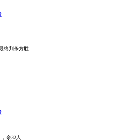
者
最终判杀方胜
者
，余32人