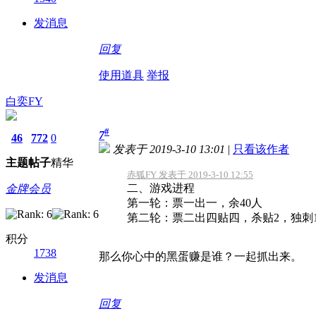
发消息
回复
使用道具
举报
白奕FY
#
7
46
772
0
发表于 2019-3-10 13:01
|
只看该作者
主题
帖子
精华
赤狐FY 发表于 2019-3-10 12:55
二、游戏进程
金牌会员
第一轮：票一出一，余40人
第二轮：票二出四贴四，杀贴2，独刺1
积分
1738
那么你心中的黑蛋赚是谁？一起抓出来。
发消息
回复