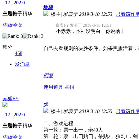
12
202
0
地板
主题
帖子
精华
楼主
|
发表于 2019-3-10 12:53
|
只看该作
中级会员
白奕FY 发表于 2019-3-10 12:51
小赤赤，本神没明白，你说啥！
积分
自己去看规则的决胜条件。如果黑蛋活着，
468
发消息
回复
使用道具
举报
赤狐FY
#
5
楼主
|
发表于 2019-3-10 12:55
|
只看该作
12
202
0
二、游戏进程
主题
帖子
精华
第一轮：票一出一，余40人
第二轮：票二出四贴四，杀贴2，独刺1，剑1
中级会员