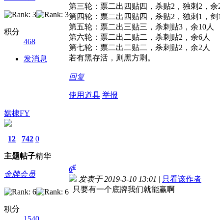
第三轮：票二出四贴四，杀贴2，独刺2，余2
第四轮：票二出四贴四，杀贴2，独刺1，剑1
第五轮：票二出三贴三，杀刺贴3，余10人
积分
第六轮：票二出二贴二，杀刺贴2，余6人
468
第七轮：票二出二贴二，杀刺贴2，余2人
若有黑存活，则黑方剩。
发消息
回复
使用道具
举报
嫦棣FY
12
742
0
主题
帖子
精华
#
6
金牌会员
发表于 2019-3-10 13:01
|
只看该作者
只要有一个底牌我们就能赢啊
积分
1540