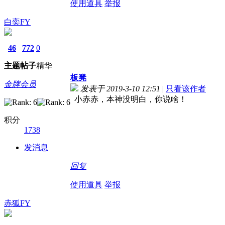
使用道具
举报
白奕FY
46
772
0
主题
帖子
精华
板凳
金牌会员
发表于 2019-3-10 12:51
|
只看该作者
小赤赤，本神没明白，你说啥！
积分
1738
发消息
回复
使用道具
举报
赤狐FY