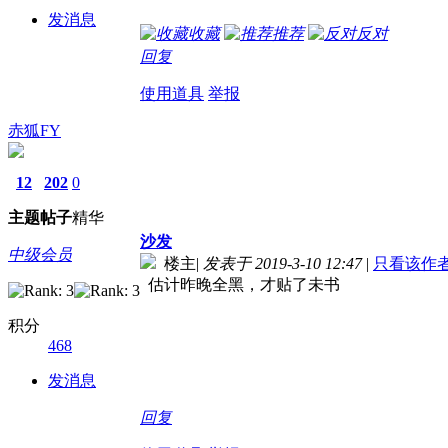
发消息
收藏
推荐
反对
回复
使用道具
举报
赤狐FY
12
202
0
主题
帖子
精华
沙发
中级会员
楼主
|
发表于 2019-3-10 12:47
|
只看该作
估计昨晚全黑，才贴了未书
积分
468
发消息
回复