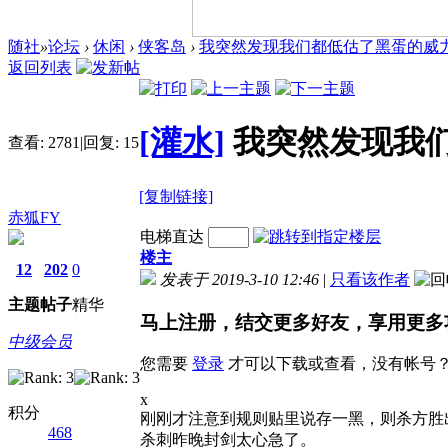
随社
»
论坛
›
休闲
›
侠客岛
›
我突然发现我们都低估了黑蛋的威
返回列表
[灌水]
我突然发现我
查看:
2781
|
回复:
15
[复制链接]
赤狐FY
电梯直达
楼主
12
202
0
发表于 2019-3-10 12:46
|
只看该作者
主题
帖子
精华
马上注册，结交更多好友，享用更多
中级会员
您需要
登录
才可以下载或查看，没有帐号
x
积分
刚刚才注意到规则贴里说存一黑，则杀方胜
468
杀刺昨晚封剑太心急了。