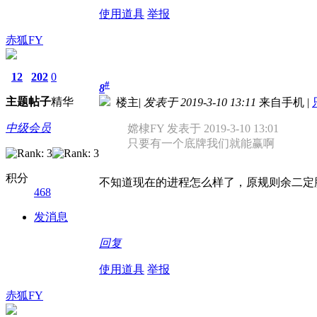
使用道具
举报
赤狐FY
12
202
0
#
8
主题
帖子
精华
楼主
|
发表于 2019-3-10 13:11
来自手机
|
中级会员
嫦棣FY 发表于 2019-3-10 13:01
只要有一个底牌我们就能赢啊
积分
不知道现在的进程怎么样了，原规则余二定
468
发消息
回复
使用道具
举报
赤狐FY