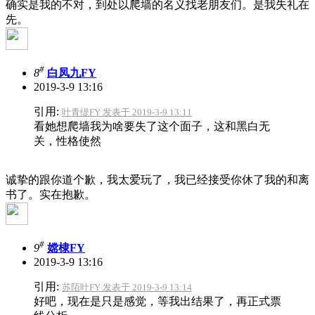
确实是我的不对，到处以爬墙的名义找老朋友们。是我失礼在
先。
#
8
白凤九FY
2019-3-9 13:16
引用:
叶青缇FY 发表于 2019-3-9 13:11
看她想爬墙我为啥要失了这个面子，这和黑白无
关，性格使然
诚挚的跟你道个歉，我太爱玩了，我已经接受你休了我的和离
书了。实在抱歉。
#
9
嫦棣FY
2019-3-9 13:16
引用:
苏陌叶FY 发表于 2019-3-9 13:14
好吧，现在是只是感觉，等我出结果了，再正式票