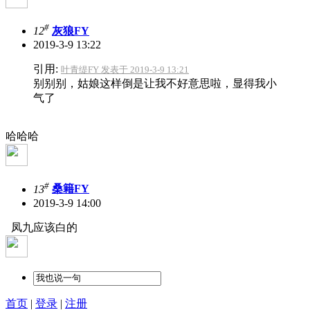
#
12
灰狼FY
2019-3-9 13:22
引用:
叶青缇FY 发表于 2019-3-9 13:21
别别别，姑娘这样倒是让我不好意思啦，显得我小
气了
哈哈哈
#
13
桑籍FY
2019-3-9 14:00
凤九应该白的
首页
|
登录
|
注册