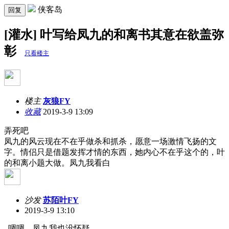
侠客岛
回复
[灌水] 叶写给凤九的和离书其意在欲盖弥
彰
只看楼主
楼主
灰狼FY
收藏
2019-3-9 13:09
弄死吧
凤九的风云现在不在乎做杀和抓杀，愿意一场激情飞扬的文
字。情侣只是借题发挥才情的东西，她内心不在乎这个的，叶
的和离小题大做。凤九我看白
沙发
苏陌叶FY
2019-3-9 13:10
嗯嗯，凤九我也没怀疑