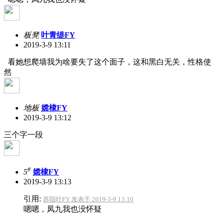
板凳
叶青缇FY
2019-3-9 13:11
看她想爬墙我为啥要失了这个面子，这和黑白无关，性格使
然
地板
嫦棣FY
2019-3-9 13:12
三个字一段
#
5
嫦棣FY
2019-3-9 13:13
引用:
苏陌叶FY 发表于 2019-3-9 13:10
嗯嗯，凤九我也没怀疑