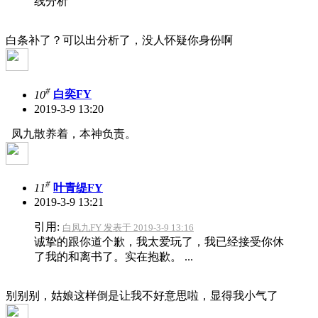
线分析
白条补了？可以出分析了，没人怀疑你身份啊
#
10
白奕FY
2019-3-9 13:20
凤九散养着，本神负责。
#
11
叶青缇FY
2019-3-9 13:21
引用:
白凤九FY 发表于 2019-3-9 13:16
诚挚的跟你道个歉，我太爱玩了，我已经接受你休
了我的和离书了。实在抱歉。 ...
别别别，姑娘这样倒是让我不好意思啦，显得我小气了