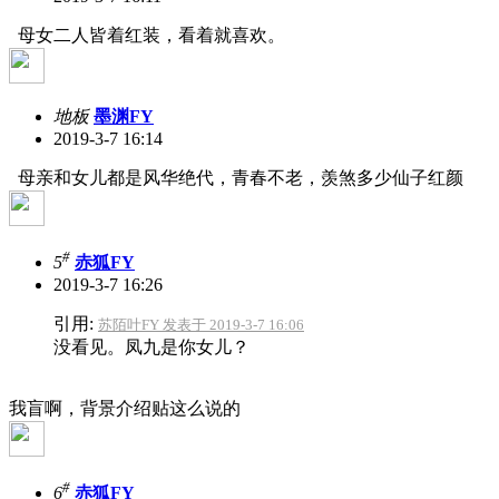
母女二人皆着红装，看着就喜欢。
地板
墨渊FY
2019-3-7 16:14
母亲和女儿都是风华绝代，青春不老，羡煞多少仙子红颜
#
5
赤狐FY
2019-3-7 16:26
引用:
苏陌叶FY 发表于 2019-3-7 16:06
没看见。凤九是你女儿？
我盲啊，背景介绍贴这么说的
#
6
赤狐FY