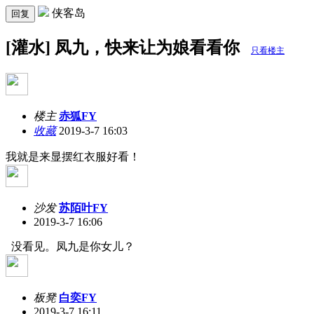
侠客岛
回复
[灌水] 凤九，快来让为娘看看你
只看楼主
楼主
赤狐FY
收藏
2019-3-7 16:03
我就是来显摆红衣服好看！
沙发
苏陌叶FY
2019-3-7 16:06
没看见。凤九是你女儿？
板凳
白奕FY
2019-3-7 16:11