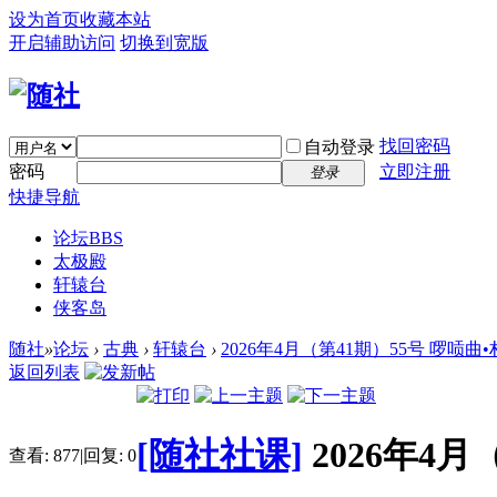
设为首页
收藏本站
开启辅助访问
切换到宽版
找回密码
自动登录
密码
立即注册
登录
快捷导航
论坛
BBS
太极殿
轩辕台
侠客岛
随社
»
论坛
›
古典
›
轩辕台
›
2026年4月（第41期）55号 啰唝曲•村
返回列表
[随社社课]
2026年4
查看:
877
|
回复:
0