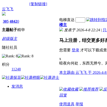
[复制链接]
云飞飞
电梯直达
305
4842
0
楼主
主题
帖子
精华
发表于 2026-4-8 22:24
|
只
超级版主
马上注册，结交更多好
随社社员
您需要
登录
才可以下载或查
x
暗夜向何处，东西无辨兮。
积分
11248
本主题由 云飞飞 于 2026-4-8
发消息
收藏
推荐
回复
使用道具
举报