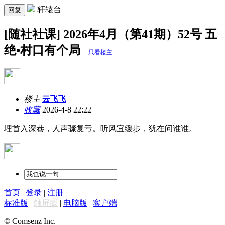
轩辕台
回复
[随社社课] 2026年4月（第41期）52号 五
绝•村口有个局
只看楼主
楼主
云飞飞
收藏
2026-4-8 22:22
埋首入深巷，人声骤复亏。听风宜缓步，犹在问谁谁。
首页
|
登录
|
注册
标准版
|
触屏版
|
电脑版
|
客户端
© Comsenz Inc.