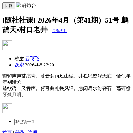
轩辕台
回复
[随社社课] 2026年4月（第41期）51号 鹧
鸪天•村口老井
只看楼主
楼主
云飞飞
收藏
2026-4-8 22:20
辘轳声声苔痕青。暮云驮雨过山楹。井栏绳迹深无底，恰似年
年别绪萦。
翁欲语，又吞声。臂弓曲处挽风轻。忽闻戽水纷砻石，荡碎檐
牙孤月明。
首页
|
登录
|
注册