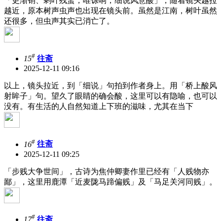
「更渐销、剩叶残蛩，唯馀响，细说风意酸」，随着镜头越拉
越近，原本树声虫声也出现在镜头前。虽然是江南，树叶虽然
还很多，但虫声其实已消亡了。
#
15
往斋
2025-12-11 09:16
以上，镜头拉近，到「细说」句拍到作者身上。用「桥上酸风
射眸子」句。望久了眼睛的确会酸，这里可以有隐喻，也可以
没有。有生活的人自然知道上下班的滋味，尤其在当下
#
16
往斋
2025-12-11 09:25
「步贱大争世间」，古诗为焦仲卿妻作里已经有「人贱物亦
鄙」，这里用鹿潭「近麦陇马蹄偏贱」及「马足关河同贱」。
#
17
往斋