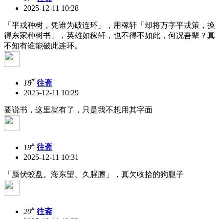
2025-12-11 10:28
「平戎种树，凭谁为破连环」，用稼轩「却将万字平戎策，换
得东家种树书」，英雄如稼轩，也不得不如此，何况吾辈？真
不知有谁能破此连环。
#
18
往斋
2025-12-11 10:29
要说书，这里就有了，只是我不想用其字面
#
19
往斋
2025-12-11 10:31
「蜃伏蛟盘。海东望、久腥膻」，真欠收拾的狗腿子
#
20
往斋