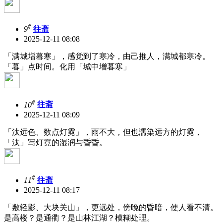
#
9
往斋
2025-12-11 08:08
「满城增暮寒」，感觉到了寒冷，由己推人，满城都寒冷。
「暮」点时间。化用「城中增暮寒」
#
10
往斋
2025-12-11 08:09
「汰远色、数点灯霓」，雨不大，但也濡染远方的灯霓，
「汰」写灯霓的湿润与昏昏。
#
11
往斋
2025-12-11 08:17
「敷轻影、大块关山」，更远处，傍晚的昏暗，使人看不清。
是高楼？是通衢？是山林江湖？模糊处理。