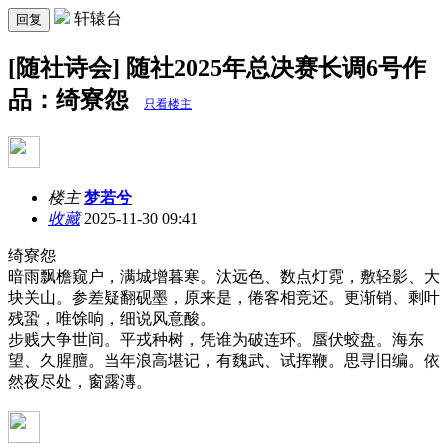
轩辕台
回复
[随社诗会] 随社2025年总决赛长调6号作
品：绮寮怨
只看楼主
楼主
梦若兮
收藏
2025-11-30 09:41
绮寮怨
暗雨飘檐窥户，满城增暮寒。汰远色、数点灯霓，敷轻影、大
块关山。参差疑翻砚墨，原来是，倦客相竞还。更渐销、剩叶
残蛩，唯馀响，细说风意酸。
步贱大争世间。平戎种树，凭谁为破连环。蜃伏蛟盘。海东
望、久腥膻。当年浪高堪记，有魏武、试挥鞭。思寻旧编。依
然夜尽处，窗露漙。