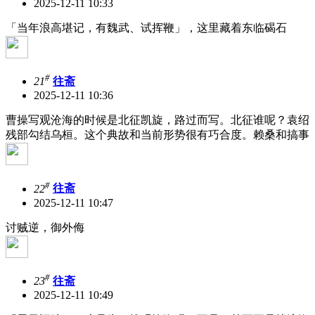
2025-12-11 10:33
「当年浪高堪记，有魏武、试挥鞭」，这里藏着东临碣石
#
21
往斋
2025-12-11 10:36
曹操写观沧海的时候是北征凯旋，路过而写。北征谁呢？袁绍
残部勾结乌桓。这个典故和当前形势很有巧合度。赖桑和搞事
#
22
往斋
2025-12-11 10:47
讨贼逆，御外侮
#
23
往斋
2025-12-11 10:49