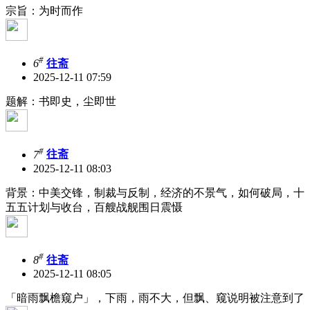
宗旨：为时而作
#
6
往斋
2025-12-11 07:59
题解：书即史，尘即世
#
7
往斋
2025-12-11 08:03
背景：中美交锋，制裁与反制，经济的不景气，如何破局，十
五五计划与收台，百艘战舰围日震慑
#
8
往斋
2025-12-11 08:05
「暗雨飘檐窥户」，下雨，雨不大，但飘、窥说明被注意到了