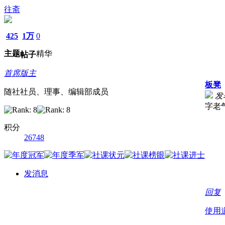
往斋
425
1万
0
主题
精华
帖子
首席版主
板凳
随社社员、理事、编辑部成员
发表
字老
积分
26748
发消息
回复
使用