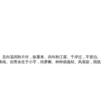
。且向笺间聆片许，纵重来、亦向秋江濯。千岸过，不曾泊。
珠络。但寄余生于小字，待梦阑、种种俱抛却。风渐寂，雨犹