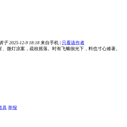
于 2025-12-9 18:18
来自手机
|
只看该作者
宵、微灯凉案，疏枝摇落。时有飞蛾徊光下，料也寸心难著。
道具
举报