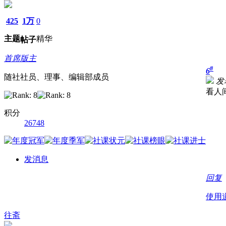
425
1万
0
主题
精华
帖子
首席版主
#
6
随社社员、理事、编辑部成员
发表
看人
积分
26748
发消息
回复
使用
往斋