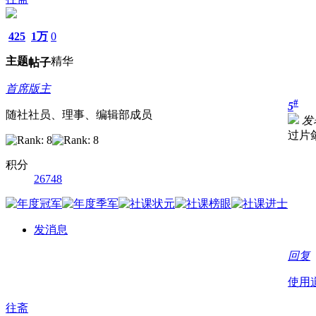
425
1万
0
主题
精华
帖子
首席版主
#
5
随社社员、理事、编辑部成员
发表
过片
积分
26748
发消息
回复
使用
往斋