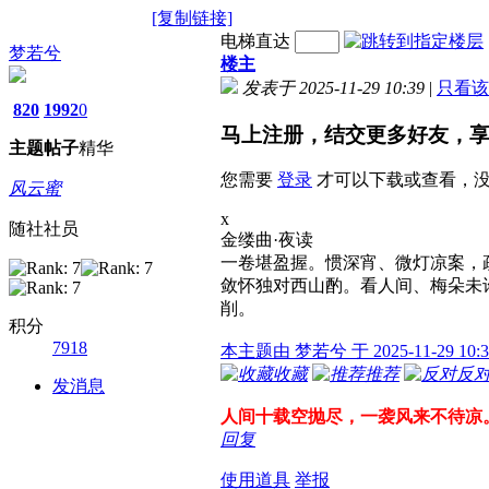
[复制链接]
电梯直达
梦若兮
楼主
发表于 2025-11-29 10:39
|
只看该
820
1992
0
马上注册，结交更多好友，
主题
帖子
精华
您需要
登录
才可以下载或查看，
风云蜜
x
随社社员
金缕曲·夜读
一卷堪盈握。惯深宵、微灯凉案，
敛怀独对西山酌。看人间、梅朵未
削。
积分
7918
本主题由 梦若兮 于 2025-11-29 10
收藏
推荐
反
发消息
人间十载空抛尽，一袭风来不待凉
回复
使用道具
举报