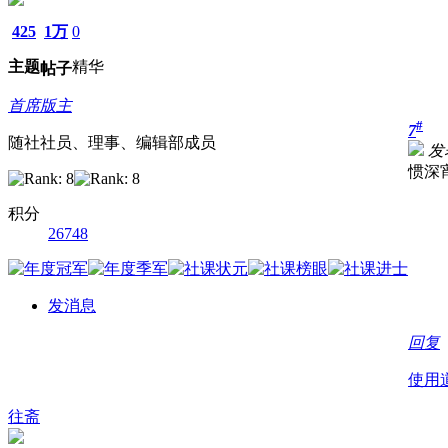
425
1万
0
主题
精华
帖子
首席版主
#
7
随社社员、理事、编辑部成员
发表
惯深
积分
26748
发消息
回复
使用
往斋