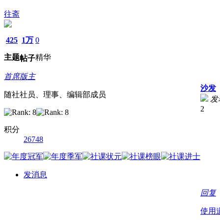
往斋
425
1万
0
主题
精华
帖子
首席版主
沙发
随社社员、理事、编辑部成员
发表
2
积分
26748
发消息
回复
使用