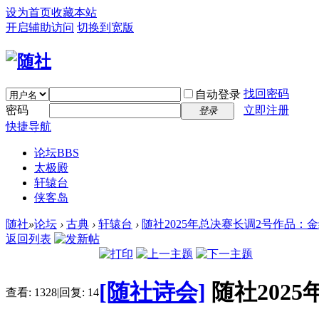
设为首页
收藏本站
开启辅助访问
切换到宽版
找回密码
自动登录
密码
立即注册
登录
快捷导航
论坛
BBS
太极殿
轩辕台
侠客岛
随社
»
论坛
›
古典
›
轩辕台
›
随社2025年总决赛长调2号作品：金缕曲
返回列表
[随社诗会]
随社202
查看:
1328
|
回复:
14