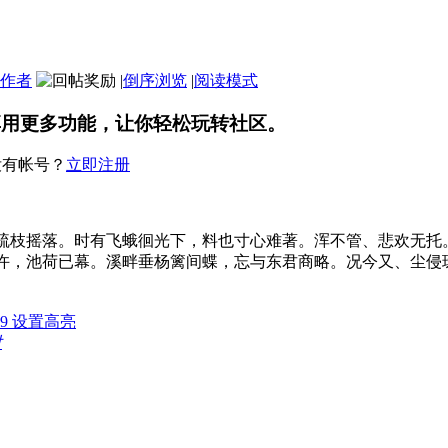
作者
|
倒序浏览
|
阅读模式
享用更多功能，让你轻松玩转社区。
没有帐号？
立即注册
疏枝摇落。时有飞蛾徊光下，料也寸心难著。浑不管、悲欢无托
许，池荷已幕。溪畔垂杨篱间蝶，忘与东君商略。况今又、尘侵
:39 设置高亮
对
。