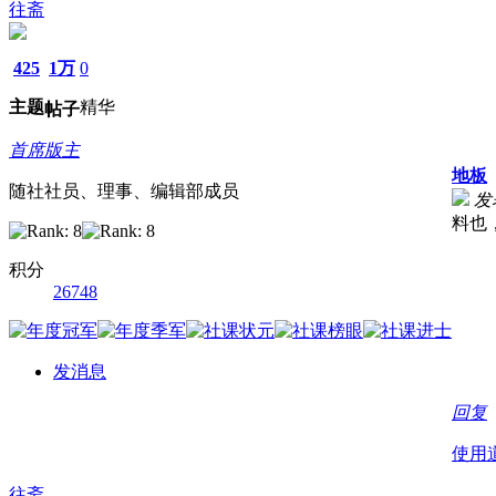
往斋
425
1万
0
主题
精华
帖子
首席版主
地板
随社社员、理事、编辑部成员
发表
料也
积分
26748
发消息
回复
使用
往斋