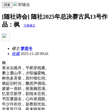
轩辕台
回复
[随社诗会] 随社2025年总决赛古风13号作
品：枫
只看楼主
楼主
梦若兮
收藏
2025-11-28 09:41
枫
寒水泊孤舟，平桥穿残雁。
攀上麓山亭，夕阳偏爱晚。
树色多弄黄，其叶唯红间。
燃起旧时光，飘然声偶现。
簌簌一肩斜，摇落幽思满。
忆里尽胶序，剧情未尝剪。
书页屡题名，心向谁眉眼。
年少许欢欣，徒教韶光短。
非复昔日温，夜来随风散。