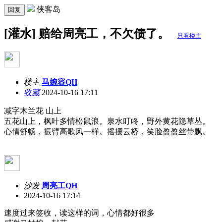
侠客岛
回复
[灌水] 赔给周亮工，不欠债了。
只看楼主
楼主
马婉容QH
收藏
2024-10-16 17:11
减字木兰花 山上
五花山上，枫叶多情松鼠浪。泉水叮咚，野外黄花隐草丛。
心情舒畅，振臂高歌风一样。摇摆云桥，笑脸盈盈丝带飘。
沙发
周亮工QH
2024-10-16 17:14
速度过来签收，读这样的词，心情都好很多