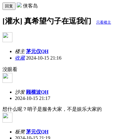
侠客岛
回复
[灌水] 真希望勺子在逗我们
只看楼主
楼主
茅元仪QH
收藏
2024-10-15 21:16
没眼看
沙发
顾横波QH
2024-10-15 21:17
想什么呢？哨子是服务大家，不是娱乐大家的
板凳
茅元仪QH
2024-10-15 21:19