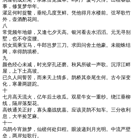
事，修复梦华年。
濯足何时捉鳖，垂纶几度烹鲜。凭他得月水楼前。弦琴歌竹
外，壶酒酌花间。
八
常觉频年地僻，又逢七夕天高。银河看去水滔滔。元无寻别
墅，也不夺蛮腰。
织女焉乘宝马，牛郎岂梦三刀。求田问舍土他豪。未能蛛结
网，幸得鹊填桥。
九
颜色经心未减，时光穿孔还磨。秋风所破一声歌。沉浮江畔
屋，上下土高坡。
已久人间誓苦，而来天上情多。鹊桥其奈尾生何。古今深变
化，寒暑两蹉跎。
十
七月高天流火，亿年后土收瓜。双星牛女一重纱。绕江垂柳
线，隔岸落梨花。
高铁通关正好，寡头鏖战犹嘉。应该灵鹊不知车。三分收利
息，大半捡芝麻。
十一
乌鹊今宵旅梦，仙槎何处归程。眼波递到月光明。中流严壁
垒，两岸短歌行。