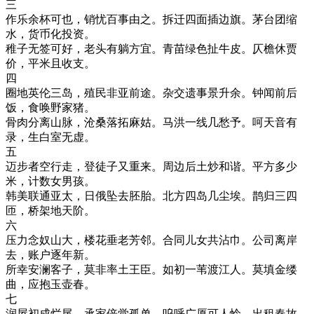
三
作乐余杯可也，销忧百事由之。拆迁四面插边旗。茅台团缩
水，货币化投资。
稚子无签可好，老头有躺方宜。青苗绿色扯牛皮。仄檐休贾
价，平米且收支。
四
圈地英伦三岛，殖民非亚前途。杂交遗事景升余。钟闻前后
饭，食唤野家猪。
骨肉分离山脉，沧桑落拓麻姑。马洪一线几愁予。呵天音有
录，生白室无虚。
五
迈步者空行走，登徒子又重来。周边后土炒和谐。平方多少
米，计数女男孩。
韩美联通亚太，日俄坠去胚胎。北方四岛几尘埃。鹊归三四
匝，桥架地天阶。
六
压力念奴山大，楼花垂老芳邻。合同儿女共沾巾。公司离岸
去，账户逐年新。
所幸安澜客子，莫非率土王臣。如初一苇渡江人。莫填金缕
曲，应抱玉壶春。
七
润屋初成烂尾，承家倍觉孤单。呜呼广厦可人怜。出租春故