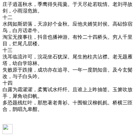
庄子逍遥秋水，季鹰得失莼羹。于天尽处若耽情。老刘寻故
剑，小雨湿危旌。
十二
水阔如斯碧落，天凉好个金秋。应他夫婿笑封侯。高砧惊宿
鸟，白月话牵牛。
淘宝无搜事往，抖音也播神游。有怜二十四桥头。穷人千里
目，烂尾几层楼。
十三
洗耳临流许可，浣花坐石犹深。尾生抱柱共沾襟。老无题雁
塔，幼自学琼林。
失败原于跌撞，成功亦在追寻。一年一度鹊知音。及今玄鬓
改，与子白头吟。
十四
白露为霜濯濯，柔荑试水纤纤。且谁上上昨抽签。玉箫吹放
手，犀角动归帆。
多恐题残红叶，那愁著老青衫。十围银汉柳毵毵。桥横三匝
合，鹊唱九皋酣。