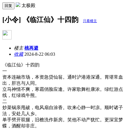
太极殿
回复
[小令] 《临江仙》十四韵
只看楼主
楼主
桃再避
收藏
2024-8-22 06:03
《临江仙》十四韵
一
资本连融市场，本资急贷仙翁。通时沪港港深通。胃堪常血
出，肝岂与人同。
立马神情不爽，寒霜俏脸应逢。许家歌舞杜康浓。绿红游点
线，红绿戏牛熊。
二
炒菜锅亲甩破，电风扇自涂香。吹来心静一时凉。顺时诸子
法，安处几人乡。
单手劈开双腿，旧檐洗作新房。笑他不动产犹忙。更深宜梦
蝶，酒醒却非庄。