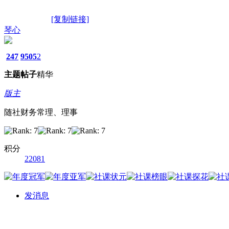
[复制链接]
琴心
247
9505
2
主题
帖子
精华
版主
随社财务常理、理事
积分
22081
发消息