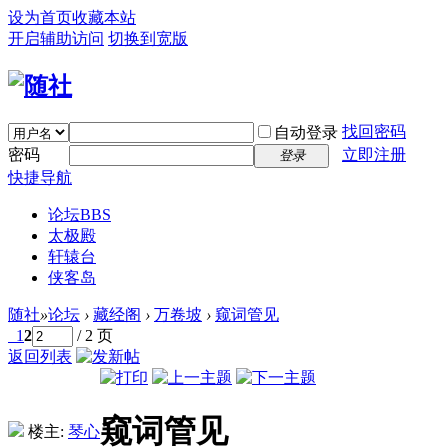
设为首页
收藏本站
开启辅助访问
切换到宽版
找回密码
自动登录
密码
立即注册
登录
快捷导航
论坛
BBS
太极殿
轩辕台
侠客岛
随社
»
论坛
›
藏经阁
›
万卷坡
›
窥词管见
1
2
/ 2 页
返回列表
窥词管见
楼主:
琴心