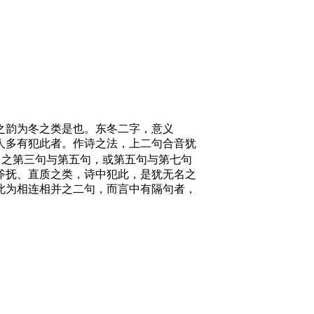
之韵为冬之类是也。东冬二字，意义
人多有犯此者。作诗之法，上二句合音犹
中之第三句与第五句，或第五句与第七句
斧抚、直质之类，诗中犯此，是犹无名之
此为相连相并之二句，而言中有隔句者，