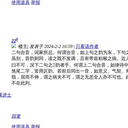
使用道具
举报
#
22
楼主
|
发表于 2024-2-2 16:59
|
只看该作者
二句合音，词家所忌。何谓合音，如上句之韵为东，下句
虽别，音韵则同，读之既不发调，且有带齿粘喉之病。近
曰不可，况下二句之韵者乎。何谓上二句合音，如律诗
煞尾二字，皆用仄韵。若前后同出一音，如意义、气契、
指，屈而不伸，谓之病夫不可，谓之无恙全人亦不可也。
不在此列。
回复
使用道具
举报