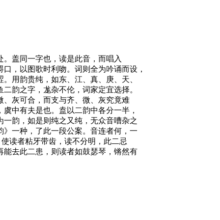
处。盖同一字也，读是此音，而唱入
碍口，以图歌时利吻。词则全为吟诵而设，
涩。用韵贵纯，如东、江、真、庚、天、
鱼二韵之字，尨杂不伦，词家定宜选择。
微、灰可合，而支与齐、微、灰究竟难
，虞中有夫是也。盍以二韵中各分一半，
为一韵，如是则纯之又纯，无众音嘈杂之
韵》一种，了此一段公案。音连者何，一
，使读者粘牙带齿，读不分明，此二忌
再能去此二患，则读者如鼓瑟琴，锵然有