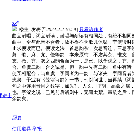
#
23
楼主
|
发表于 2024-2-2 16:59
|
只看该作者
曲宜耐唱，词宜耐读，耐唱与耐读有相同处，有绝不相同
曲中，全与此音不合者，故不得不为歌儿体贴，宁使读时
止求便读而已。便读之法，首忌韵杂，次忌音连，三忌字
萧、歌、麻、尤、侵等韵，本来原纯，不虑其杂。惟支、
支、微、齐、灰之四韵合而为一，是已。以予观之，齐、
合。鱼虞二韵，合之诚是。但一韵中先有二韵，鱼中有诸
使互相配合，与鱼虞二字同者为一韵，与诸夫二字同音者
患矣。予业有《笠翁诗韵》一书，刊以问世，当再续《词
句之中连用音同之数字，如先? 、人文、呼胡、高豪之属
也。字涩之说，已见前后诸则中，无庸太絮。审韵之后，
余韵矣。
回复
使用道具
举报