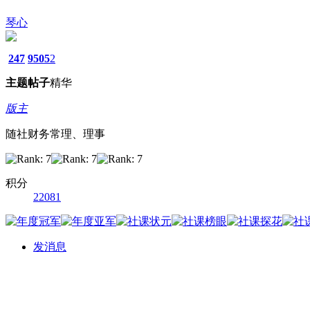
琴心
247
9505
2
主题
帖子
精华
版主
随社财务常理、理事
积分
22081
发消息