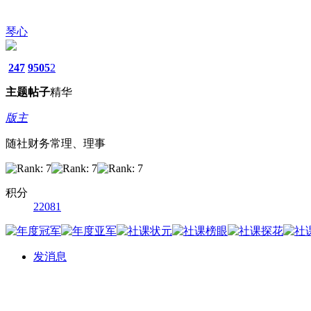
琴心
247
9505
2
主题
帖子
精华
版主
随社财务常理、理事
积分
22081
发消息