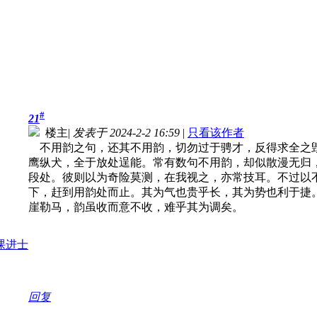
#
21
楼主
|
发表于 2024-2-2 16:59
|
只看该作者
不用韵之句，还其不用韵，切勿过于骋才，反得求全之
鹰纵犬，全于放处逞能。常有数句不用韵，却似散漫无归
段处。彼则以为奇险莫测，在我视之，亦常技耳。不过以
下，赶到用韵处而止。其为气也贵乎长，其为势也利于捷
崖勒马，韵虽收而意不收，难乎其为调矣。
回复