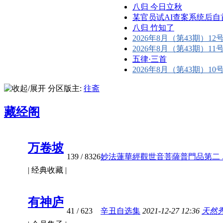
八归 今日立秋
某官员试AI查案系统后自首 
八归 竹知了
2026年8月（第43期）12号
2026年8月（第43期）11号
五律·三首
2026年8月（第43期）10号七
分区版主:
往斋
藏经阁
万卷坡
139
/ 8326
妙法蓮華經觀世音菩薩普門品第二 ..
| 经典收藏 |
有神庐
41
/ 623
辛丑自选集
2021-12-27 12:36
天然