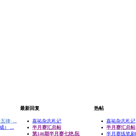
最新回复
热帖
律· ...
嘉祐杂志札记
嘉祐杂志札记
 ...
半月赛汇总帖
半月赛汇总帖
第146期半月赛七绝.阮
半月赛练笔刷