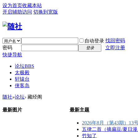
设为首页
收藏本站
开启辅助访问
切换到宽版
找回密码
自动登录
密码
立即注册
登录
快捷导航
论坛
BBS
太极殿
轩辕台
侠客岛
随社
»
论坛
›
藏经阁
最新图片
最新主题
2026年8月（第43期）13号五
五律二首（摘扁豆/夏日漫成）
竹知了