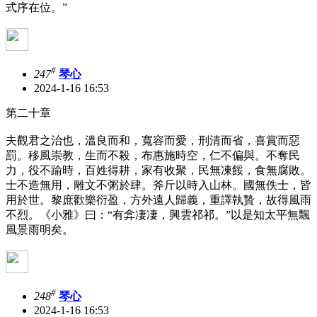
式序在位。”
#
247
琴心
2024-1-16 16:53
第二十章
夫觀君之治也，溫良而和，寬容而愛，刑清而省，喜賞而惡
罰。移風崇教，生而不殺，布惠施時空，仁不偏與。不奪民
力，役不踰時，百姓得耕，家有收聚，民無凍餒，食無腐敗。
士不造無用，雕文不粥於肆。斧斤以時入山林。國無佚士，皆
用於世。黎庶歡樂衍盈，方外遠人歸義，重譯執贄，故得風雨
不烈。《小雅》曰：“有弇凄凄，興雲祁祁。”以是知太平無飄
風景雨明矣。
#
248
琴心
2024-1-16 16:53