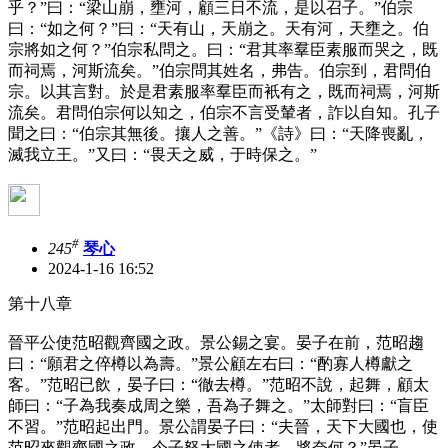
乎？”曰：“梁山崩，壅河，顧三日不流，是以召子。”伯宗
曰：“如之何？”曰：“天有山，天崩之。天有河，天壅之。伯
宗將如之何？”伯宗私問之。曰：“君其率羣臣素服而哭之，既
而祠焉，河斯流矣。”伯宗問其姓名，弗告。伯宗到，君問伯
宗。以其言對。於是君素服率羣臣而衹有之，既而祠焉，河斯
流矣。君問伯宗何以知之，伯宗不言受輦者，詐以自知。孔子
聞之曰：“伯宗其無後。攘人之善。”《詩》曰：“天降喪亂，
滅我立王。”又曰：“畏天之威，于時保之。”
#
245
琴心
2024-1-16 16:52
第十八章
晉平公使范昭觀齊國之政。景公錫之宴。晏子在前，范昭趨
曰：“願君之倅樽以為壽。”景公顧左右曰：“酌寡人樽獻之
客。”范昭已飲，晏子曰：“徹去樽。”范昭不說，起舞，顧太
師曰：“子為我奏成周之樂，吾為子舞之。”太師對曰：“盲臣
不習。”范昭起出門。景公謂晏子曰：“夫晉，天下大國也，使
范昭來觀齊國之政，今子怒大國之使者，將奈何？”晏子