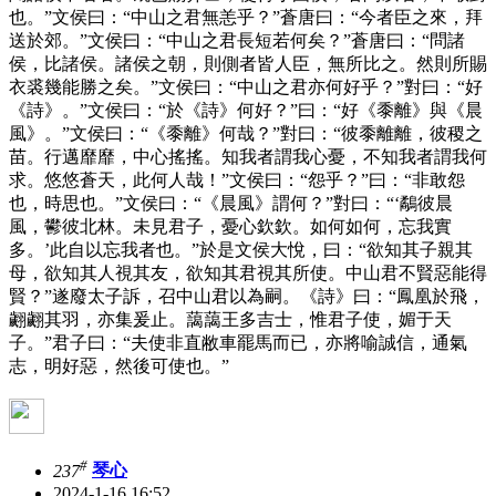
也。”文侯曰：“中山之君無恙乎？”蒼唐曰：“今者臣之來，拜
送於郊。”文侯曰：“中山之君長短若何矣？”蒼唐曰：“問諸
侯，比諸侯。諸侯之朝，則側者皆人臣，無所比之。然則所賜
衣裘幾能勝之矣。”文侯曰：“中山之君亦何好乎？”對曰：“好
《詩》。”文侯曰：“於《詩》何好？”曰：“好《黍離》與《晨
風》。”文侯曰：“《黍離》何哉？”對曰：“彼黍離離，彼稷之
苗。行邁靡靡，中心搖搖。知我者謂我心憂，不知我者謂我何
求。悠悠蒼天，此何人哉！”文侯曰：“怨乎？”曰：“非敢怨
也，時思也。”文侯曰：“《晨風》謂何？”對曰：“‘鷸彼晨
風，鬰彼北林。未見君子，憂心欽欽。如何如何，忘我實
多。’此自以忘我者也。”於是文侯大悅，曰：“欲知其子親其
母，欲知其人視其友，欲知其君視其所使。中山君不賢惡能得
賢？”遂廢太子訴，召中山君以為嗣。《詩》曰：“鳳凰於飛，
翽翽其羽，亦集爰止。藹藹王多吉士，惟君子使，媚于天
子。”君子曰：“夫使非直敝車罷馬而已，亦將喻誠信，通氣
志，明好惡，然後可使也。”
#
237
琴心
2024-1-16 16:52