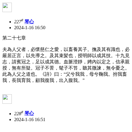
#
227
琴心
2024-1-16 16:50
第二十七章
夫為人父者，必懷慈仁之愛，以畜養其子。撫及其有識也，必
嚴居正言，以先導之。及其束髪也，授明師以成其技。十九見
志，請賓冠之，足以成其德。血脈澄靜，娉內以定之，信承親
授，無有所疑。冠子不詈，髦子不笞，聽其微諫，無令憂之。
此為人父之道也。《詩》曰：“父兮我我，母兮鞠我。拊我畜
我，長我育我，顧我復我，出入腹我。”
#
228
琴心
2024-1-16 16:51