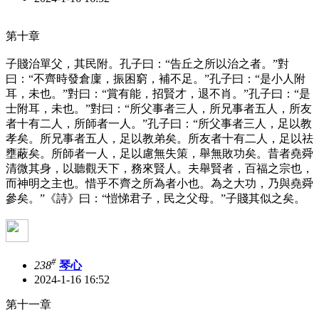
第十章
子賤治單父，其民附。孔子曰：“告丘之所以治之者。”對
曰：“不齊時發倉廩，振困窮，補不足。”孔子曰：“是小人附
耳，未也。”對曰：“賞有能，招賢才，退不肖。”孔子曰：“是
士附耳，未也。”對曰：“所父事者三人，所兄事者五人，所友
者十有二人，所師者一人。”孔子曰：“所父事者三人，足以教
孝矣。所兄事者五人，足以教弟矣。所友者十有二人，足以祛
壅蔽矣。所師者一人，足以慮無失策，舉無敗功矣。昔者堯舜
清微其身，以聽觀天下，務來賢人。夫舉賢者，百福之宗也，
而神明之主也。惜乎不齊之所為者小也。為之大功，乃與堯舜
參矣。”《詩》曰：“愷悌君子，民之父母。”子賤其似之矣。
#
238
琴心
2024-1-16 16:52
第十一章