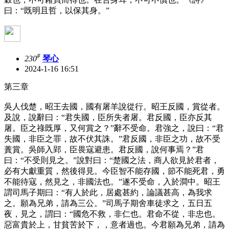
曰：“既明且哲，以保其身。”
#
230
琴心
2024-1-16 16:51
第三章
吳人伐楚，昭王去國，國有屠羊說從行。昭王反國，賞從者。
及說，說辭曰：“君失國，臣所失者屠。君反國，臣亦反其
屠。臣之祿既厚，又何賞之？”辭不受命。君強之，說曰：“君
失國，非臣之罪，故不伏其誅。”君反國，非臣之功，故不受
蔶賞。吳師入郢，臣畏寇避患。君反國，說何事焉？”君
曰：“不受則見之。”說對曰：“楚國之法，商人欲見於君者，
必有大獻重質，然後得見。今臣智不能存國，節不能死君，勇
不能待寇，然見之，非國法也。”遂不受命，入於澗中。昭王
謂司馬子期曰：“有人於此，居處甚約，論議甚高，為我求
之。願為兄弟，請為三公。”司馬子期舍車徒求之，五日五
夜，見之，謂曰：“國危不救，非仁也。君命不從，非忠也。
惡富貴於上，甘貧苦於下，，意者過也。今君願為兄弟，請為