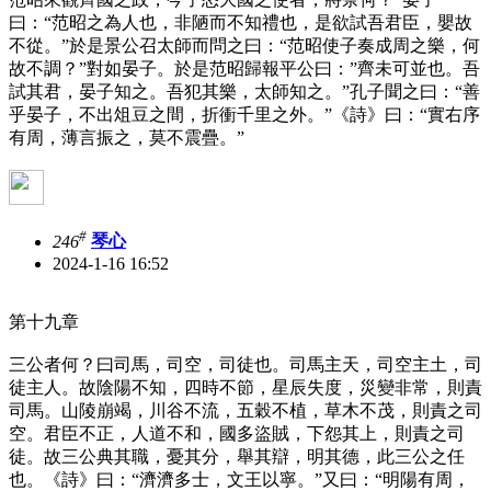
曰：“范昭之為人也，非陋而不知禮也，是欲試吾君臣，嬰故
不從。”於是景公召太師而問之曰：“范昭使子奏成周之樂，何
故不調？”對如晏子。於是范昭歸報平公曰：”齊未可並也。吾
試其君，晏子知之。吾犯其樂，太師知之。”孔子聞之曰：“善
乎晏子，不出俎豆之間，折衝千里之外。”《詩》曰：“實右序
有周，薄言振之，莫不震疊。”
#
246
琴心
2024-1-16 16:52
第十九章
三公者何？曰司馬，司空，司徒也。司馬主天，司空主土，司
徒主人。故陰陽不知，四時不節，星辰失度，災變非常，則責
司馬。山陵崩竭，川谷不流，五穀不植，草木不茂，則責之司
空。君臣不正，人道不和，國多盜賊，下怨其上，則責之司
徒。故三公典其職，憂其分，舉其辯，明其德，此三公之任
也。《詩》曰：“濟濟多士，文王以寧。”又曰：“明陽有周，