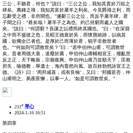
三公，不聽君，何也？”說曰：“三公之位，我知其貴於刀俎之
肆矣。萬鍾之祿，我知其富於屠羊之利矣。今見爵祿之利，而
忘辭受之禮，非所聞也。”遂辭三公之位，而反乎屠羊肆。君
子聞之曰：“甚矣哉！屠羊子之為也。約己持窮而處人之國
矣。”說曰：“何謂窮？吾讓之以禮而終其國也。”曰：“在深淵
之中而不援彼之危，見昭王德衰於吳，而懷寶絕跡，以病其
國，欲獨全己者也。是厚於己而薄於君，狷乎非救世者
也。”“何如則可謂救世矣？”曰：“若申伯仲山甫，可謂救世
矣。昔者周德大衰，道廢於厲，申伯仲山甫輔相宣王，撥亂世
反之正，天下略振，宗廟復興。申伯仲山甫乃並順天下，匡救
邪失，喻德教，舉遺士，海內翕然向風。故百姓勃然詠宣王之
德。《詩》曰：‘周邦咸喜，戎有良翰’，又曰：‘邦國若否，仲
山甫明之。夙夜匪懈，以事一人。’如是可謂救世矣。”
#
231
琴心
2024-1-16 16:51
第四章