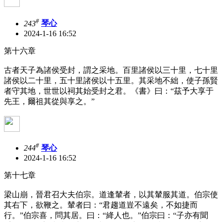
#
243
琴心
2024-1-16 16:52
第十六章
古者天子為諸侯受封，謂之采地。百里諸侯以三十里，七十里
諸侯以二十里，五十里諸侯以十五里。其采地不絀，使子孫賢
者守其地，世世以祠其始受封之君。《書》曰：“茲予大享于
先王，爾祖其從與享之。”
#
244
琴心
2024-1-16 16:52
第十七章
梁山崩，晉君召大夫伯宗。道逢輦者，以其輦服其道。伯宗使
其右下，欲鞭之。輦者曰：“君趨道豈不遠矣，不如捷而
行。”伯宗喜，問其居。曰：“絳人也。”伯宗曰：“子亦有聞