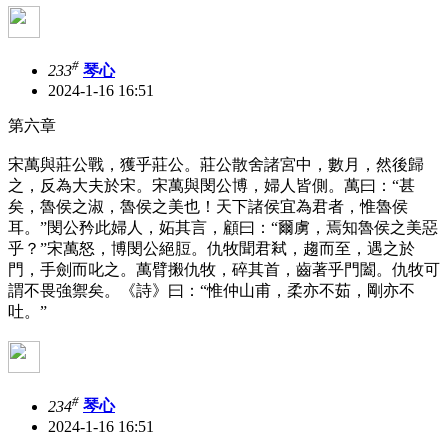
#
233
琴心
2024-1-16 16:51
第六章
宋萬與莊公戰，獲乎莊公。莊公散舍諸宮中，數月，然後歸
之，反為大夫於宋。宋萬與閔公博，婦人皆側。萬曰：“甚
矣，魯侯之淑，魯侯之美也！天下諸侯宜為君者，惟魯侯
耳。”閔公矜此婦人，妬其言，顧曰：“爾虜，焉知魯侯之美惡
乎？”宋萬怒，博閔公絕脰。仇牧聞君弒，趨而至，遇之於
門，手劍而叱之。萬臂摋仇牧，碎其首，齒著乎門闔。仇牧可
謂不畏強禦矣。《詩》曰：“惟仲山甫，柔亦不茹，剛亦不
吐。”
#
234
琴心
2024-1-16 16:51