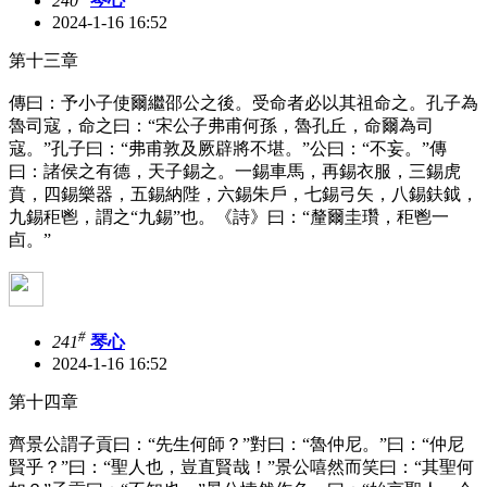
240
琴心
2024-1-16 16:52
第十三章
傳曰：予小子使爾繼邵公之後。受命者必以其祖命之。孔子為
魯司寇，命之曰：“宋公子弗甫何孫，魯孔丘，命爾為司
寇。”孔子曰：“弗甫敦及厥辟將不堪。”公曰：“不妄。”傳
曰：諸侯之有德，天子錫之。一錫車馬，再錫衣服，三錫虎
賁，四錫樂器，五錫納陛，六錫朱戶，七錫弓矢，八錫鈇鉞，
九錫秬鬯，謂之“九錫”也。《詩》曰：“釐爾圭瓚，秬鬯一
卣。”
#
241
琴心
2024-1-16 16:52
第十四章
齊景公謂子貢曰：“先生何師？”對曰：“魯仲尼。”曰：“仲尼
賢乎？”曰：“聖人也，豈直賢哉！”景公嘻然而笑曰：“其聖何