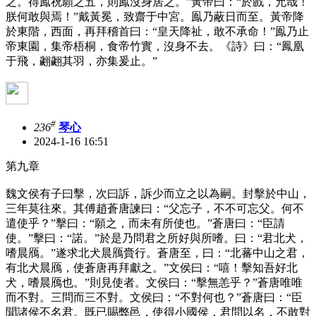
之。得鳯祝願之五，則鳯沒身居之。”黃帝曰：“於戲，允哉！
朕何敢與焉！”戴黃冕，致齋于中宮。鳯乃蔽日而至。黃帝降
於東階，西面，再拜稽首曰：“皇天降祉，敢不承命！”鳯乃止
帝東園，集帝梧桐，食帝竹實，沒身不去。《詩》曰：“鳳凰
于飛，翽翽其羽，亦集爰止。”
#
236
琴心
2024-1-16 16:51
第九章
魏文侯有子曰擊，次曰訴，訴少而立之以為嗣。封擊於中山，
三年莫往來。其傅趙蒼唐諫曰：“父忘子，不不可忘父。何不
遣使乎？”擊曰：“願之，而未有所使也。”蒼唐曰：“臣請
使。”擊曰：“諾。”於是乃問君之所好與所嗜。曰：“君北犬，
嗜晨鴈。”遂求北犬晨鴈賫行。蒼唐至，曰：“北蕃中山之君，
有北犬晨鴈，使蒼唐再拜獻之。”文侯曰：“嘻！擊知吾好北
犬，嗜晨鴈也。”則見使者。文侯曰：“擊無恙乎？”蒼唐唯唯
而不對。三問而三不對。文侯曰：“不對何也？”蒼唐曰：“臣
聞諸侯不名君。既已賜弊邑，使得小國侯，君問以名，不敢對