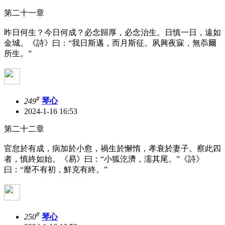
第二十一章
昨日何生？今日何成？必念歸厚，必念治生。日慎一日，遠如
金城。《詩》曰：“我日斯邁，而月斯征。夙興夜寐，無忝爾
所生。”
#
249
琴心
2024-1-16 16:53
第二十二章
官怠於有成，病加於小愈，禍生於懈惰，孝衰於妻子。察此四
者，慎終如始。《易》曰：“小狐汔濟，濡其尾。”《詩》
曰：“靡不有初，鮮克有終。”
#
250
琴心