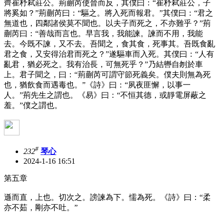
齊崔杼弒莊公。荊蒯芮使晉而反，其僕曰：“崔杼弒莊公，子
將奚如？”荊蒯芮曰：“驅之。將入死而報君。”其僕曰：“君之
無道也，四鄰諸侯莫不聞也。以夫子而死之，不亦難乎？”荊
蒯芮曰：“善哉而言也。早言我，我能諫。諫而不用，我能
去。今既不諫，又不去。吾聞之，食其食，死事其。吾既食亂
君之食，又安得治君而死之？”遂驅車而入死。其僕曰：“人有
亂君，猶必死之。我有治長，可無死乎？”乃結轡自刎於車
上。君子聞之，曰：“荊蒯芮可謂守節死義矣。僕夫則無為死
也，猶飲食而遇毒也。”《詩》曰：“夙夜匪懈，以事一
人。”荊先生之謂也。《易》曰：“不恒其德，或靜電屏蔽之
羞。”僕之謂也。
#
232
琴心
2024-1-16 16:51
第五章
遜而直，上也。切次之。謗諫為下。懦為死。《詩》曰：“柔
亦不茹，剛亦不吐。”