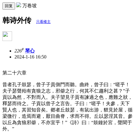
万卷坡
回复
韩诗外传
只看楼主
#
226
琴心
2024-1-16 16:50
第二十六章
昔者孔子鼓瑟，曾子子貢側門而聽。曲終，曾子曰：“嗟乎！
夫子瑟聲殆有貪狼之志，邪僻之行，何其不仁趨利之甚？”子
貢以為然，不對而入。夫子望見子貢有諫過之色，應難之狀，
釋瑟而待之。子貢以曾子之言告。子曰：“嗟乎！夫參，天下
賢人也，其習知音矣。郷者丘鼓瑟，有鼠出游，貍見於屋，循
梁微行，造焉而避，厭目曲脊，求而不得。丘以瑟淫其音。參
以丘為貪狼邪僻，不亦宜乎！”《詩》曰：“鼓鐘於宮，聲聞于
外。”