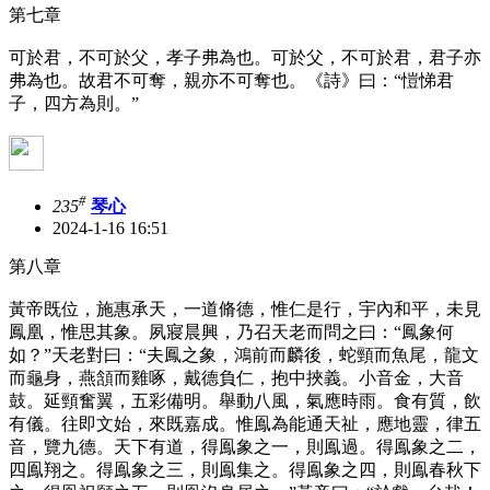
第七章
可於君，不可於父，孝子弗為也。可於父，不可於君，君子亦
弗為也。故君不可奪，親亦不可奪也。《詩》曰：“愷悌君
子，四方為則。”
#
235
琴心
2024-1-16 16:51
第八章
黃帝既位，施惠承天，一道脩德，惟仁是行，宇內和平，未見
鳳凰，惟思其象。夙寢晨興，乃召天老而問之曰：“鳳象何
如？”天老對曰：“夫鳳之象，鴻前而麟後，蛇頸而魚尾，龍文
而龜身，燕頷而雞啄，戴德負仁，抱中挾義。小音金，大音
鼓。延頸奮翼，五彩備明。舉動八風，氣應時雨。食有質，飲
有儀。往即文始，來既嘉成。惟鳯為能通天祉，應地靈，律五
音，覽九德。天下有道，得鳯象之一，則鳯過。得鳯象之二，
四鳯翔之。得鳯象之三，則鳯集之。得鳯象之四，則鳯春秋下