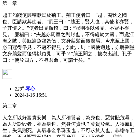
第一章
越王勾踐使廉稽獻民於荊王。荊王使者曰：“越，夷狄之國
也。臣請欺其使者。”荊王曰：“越王，賢人也，其使者亦賢，
子其慎之。”使者出見廉稽，曰：“冠則得以俗見。不冠不得
見。”廉稽曰：“夫越亦周室之列封也，不得處於大國，而處江
海之陂，與魭鱣魚鱉為伍，文身翦髪而後處焉。今來至上國，
必曰冠得俗見，不冠不得見，如此，則上國使適越，亦將劓墨
文身翦髪而後得以俗見，可乎？”荊王聞之，披衣出謝。孔子
曰：“使於四方，不辱君命，可謂士矣。”
#
229
琴心
2024-1-16 16:51
第二章
人之所以好富貴安樂，為人所稱譽者，為身也。惡貧賤危辱，
為人所謗毀者，亦為身也。然身何貴也？莫貴於氣。人得氣則
生，失氣則死。其氣非金帛珠玉也，不可求於人也。非繒布五
穀也，不可糴買而得也。在吾身耳，不可不慎也。《詩》