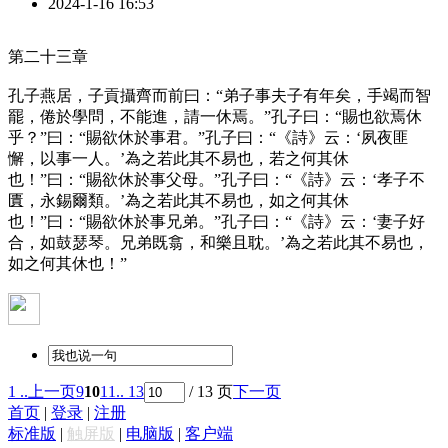
2024-1-16 16:53
第二十三章
孔子燕居，子貢攝齊而前曰：“弟子事夫子有年矣，手竭而智
罷，倦於學問，不能進，請一休焉。”孔子曰：“賜也欲焉休
乎？”曰：“賜欲休於事君。”孔子曰：“《詩》云：‘夙夜匪
懈，以事一人。’為之若此其不易也，若之何其休
也！”曰：“賜欲休於事父母。”孔子曰：“《詩》云：‘孝子不
匱，永錫爾類。’為之若此其不易也，如之何其休
也！”曰：“賜欲休於事兄弟。”孔子曰：“《詩》云：‘妻子好
合，如鼓瑟琴。兄弟既翕，和樂且耽。’為之若此其不易也，
如之何其休也！”
1 ..
上一页
9
10
11
.. 13
/ 13 页
下一页
首页
|
登录
|
注册
标准版
|
触屏版
|
电脑版
|
客户端