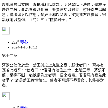
度地圖居以立國，崇摁溥利以懷眾，明好惡以正法度，學校庠
序以立教，事老養孤以化民，升賢賞功以觀善，懲奸絀失以醜
惡，講御習射以防患，禁奸止邪以除害，接賢連友以廣智，宗
親族附以益強。《詩》曰：“愷悌君子。”
#
239
琴心
2024-1-16 16:52
第十二章
齊景公使使於楚，楚王與之上九重之臺，顧使者曰：“齊亦有
臺若此者乎？”使者曰：“吾君有治位之堂，土階三等，茅茨不
翦，采掾不斵，猶以謂為之者勞，居之者泰。吾君惡有臺若此
者乎？”於是楚王蓋悒如也。使者不可謂不辱君命，其能專對
矣。
#