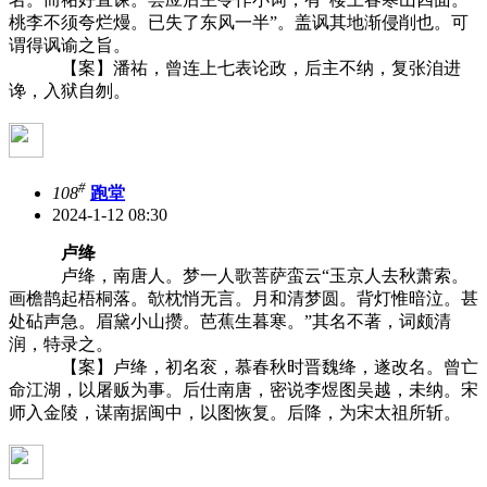
桃李不须夸烂熳。已失了东风一半”。盖讽其地渐侵削也。可
谓得讽谕之旨。
【案】潘祐，曾连上七表论政，后主不纳，复张洎进
谗，入狱自刎。
#
108
跑堂
2024-1-12 08:30
卢绛
卢绛，南唐人。梦一人歌菩萨蛮云“玉京人去秋萧索。
画檐鹊起梧桐落。欹枕悄无言。月和清梦圆。背灯惟暗泣。甚
处砧声急。眉黛小山攒。芭蕉生暮寒。”其名不著，词颇清
润，特录之。
【案】卢绛，初名衮，慕春秋时晋魏绛，遂改名。曾亡
命江湖，以屠贩为事。后仕南唐，密说李煜图吴越，未纳。宋
师入金陵，谋南据闽中，以图恢复。后降，为宋太祖所斩。