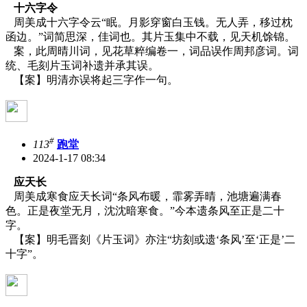
十六字令
周美成十六字令云“眠。月影穿窗白玉钱。无人弄，移过枕
函边。”词简思深，佳词也。其片玉集中不载，见天机馀锦。
案，此周晴川词，见花草粹编卷一，词品误作周邦彦词。词
统、毛刻片玉词补遗并承其误。
【案】明清亦误将起三字作一句。
#
113
跑堂
2024-1-17 08:34
应天长
周美成寒食应天长词“条风布暖，霏雾弄晴，池塘遍满春
色。正是夜堂无月，沈沈暗寒食。”今本遗条风至正是二十
字。
【案】明毛晋刻《片玉词》亦注
“坊刻或遗‘条风’至‘正是’二
十字”。