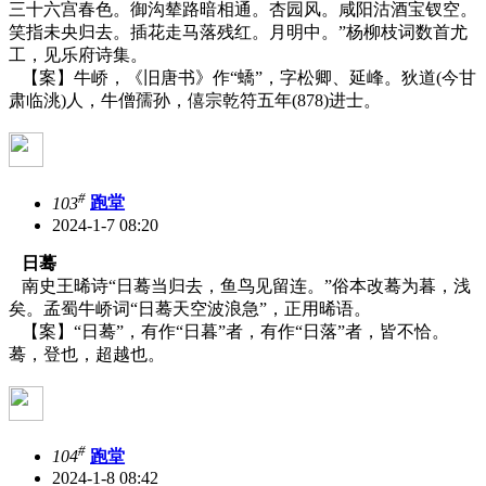
三十六宫春色。御沟辇路暗相通。杏园风。咸阳沽酒宝钗空。
笑指未央归去。插花走马落残红。月明中。”杨柳枝词数首尤
工，见乐府诗集。
【案】牛峤，《旧唐书》作
“蟜”，字松卿、延峰。狄道(今甘
肃临洮)人，牛僧孺孙，僖宗乾符五年(878)进士。
#
103
跑堂
2024-1-7 08:20
日蓦
南史王晞诗“日蓦当归去，鱼鸟见留连。”俗本改蓦为暮，浅
矣。孟蜀牛峤词“日蓦天空波浪急”，正用晞语。
【案】
“日蓦”，有作“日暮”者，有作“日落”者，皆不恰。
蓦，登也，超越也。
#
104
跑堂
2024-1-8 08:42