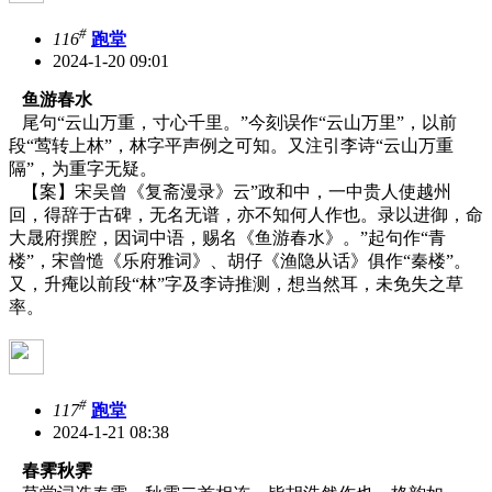
#
116
跑堂
2024-1-20 09:01
鱼游春水
尾句“云山万重，寸心千里。”今刻误作“云山万里”，以前
段“莺转上林”，林字平声例之可知。又注引李诗“云山万重
隔”，为重字无疑。
【案】宋吴曾《复斋漫录》云
”政和中，一中贵人使越州
回，得辞于古碑，无名无谱，亦不知何人作也。录以进御，命
大晟府撰腔，因词中语，赐名《鱼游春水》。”起句作“青
楼”，宋曾慥《乐府雅词》、胡仔《渔隐从话》俱作“秦楼”。
又，升痷以前段
“林”字及李诗推测，想当然耳，未免失之草
率。
#
117
跑堂
2024-1-21 08:38
春霁秋霁