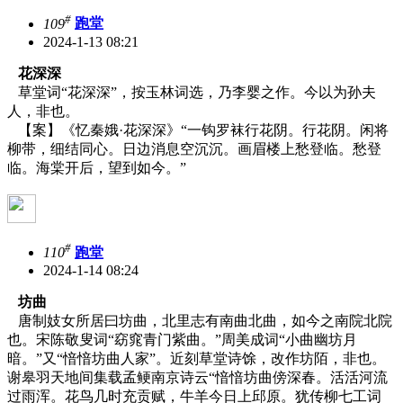
#
109
跑堂
2024-1-13 08:21
花深深
草堂词“花深深”，按玉林词选，乃李婴之作。今以为孙夫
人，非也。
【案】《忆秦娥
·花深深》“一钩罗袜行花阴。行花阴。闲将
柳带，细结同心。日边消息空沉沉。画眉楼上愁登临。愁登
临。海棠开后，望到如今。”
#
110
跑堂
2024-1-14 08:24
坊曲
唐制妓女所居曰坊曲，北里志有南曲北曲，如今之南院北院
也。宋陈敬叟词“窈窕青门紫曲。”周美成词“小曲幽坊月
暗。”又“愔愔坊曲人家”。近刻草堂诗馀，改作坊陌，非也。
谢皋羽天地间集载孟鲠南京诗云“愔愔坊曲傍深春。活活河流
过雨浑。花鸟几时充贡赋，牛羊今日上邱原。犹传柳七工词