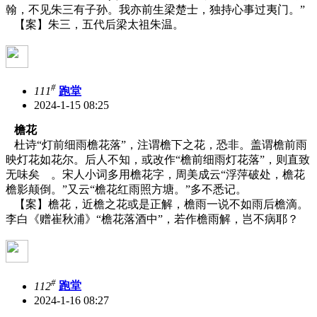
翰，不见朱三有子孙。我亦前生梁楚士，独持心事过夷门。”
【案】朱三，五代后梁太祖朱温。
#
111
跑堂
2024-1-15 08:25
檐花
杜诗“灯前细雨檐花落”，注谓檐下之花，恐非。盖谓檐前雨
映灯花如花尔。后人不知，或改作“檐前细雨灯花落”，则直致
无味矣 。宋人小词多用檐花字，周美成云“浮萍破处，檐花
檐影颠倒。”又云“檐花红雨照方塘。”多不悉记。
【案】檐花，近檐之花或是正解，檐雨一说不如雨后檐滴。
李白《赠崔秋浦》
“檐花落酒中”，若作檐雨解，岂不病耶？
#
112
跑堂
2024-1-16 08:27