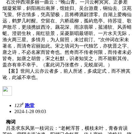
石次仲西湖多丽一曲云：“晚山青。一川云树冥冥。正参差
烟凝紫翠，斜阳画出南屏，馆娃归、吴台游鹿，铜仙去、汉苑
飞萤。怀古情多，凭高望极，且将樽酒尉漂零。自湖上爱梅仙
远，鹤梦几时醒。空留在、六桥疏柳，孤屿危亭。待苏堤、歌
声散尽，更须携妓西泠。藕花深、雨凉翡翠，菰浦软、风弄蜻
蜓。澄碧生秋，闹红驻景，采菱新唱最堪听。一片水天无际，
渔火两三星。多情月，为人留照，未过前汀。”次仲词在宋未
著名，而清奇宕丽如此。宋之填词为一代独艺，亦犹晋之字、
唐之诗，不必名家而皆奇也。然奇而不传者何限，而传者未必
皆奇。如唐之胡曾，宋之杜默，识者知笑之，而不能靳其传。
盖亦有幸不幸乎。（案此词乃张翥作，见蜕崖词。）
【案】世间人云亦云者多，前人所述，多成定式，而不辨其
讹，此诚不幸也。
#
123
跑堂
2024-1-28 09:03
梅词
吕圣求东风第一枝词云：“老树浑苔，横枝未叶，青春肯误