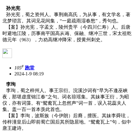
孙光宪
孙光宪，蜀之资州人。事荆南高氏，为从事，有文学名，著
北梦琐言。其词见花间集，“一庭疏雨湿春愁”，秀句也。
【案】孙光宪，字孟文，陵州贵平（今四川仁寿）人。后唐
时避地江陵，历事南平国高从诲、保融、继冲三世，宋太祖乾
德元年（
963），力劝高继冲降宋，授黄州刺史。
#
105
跑堂
2024-1-9 08:19
李珣
李珣，蜀之梓州人。事王宗衍。浣溪沙词有“早为不逢巫峡
夜，那堪虚度锦江春”之句。词名琼瑶集。其妹事王衍，为昭
仪，亦有词藻。有“鸳鸯瓦上忽然声”词一首，误入花蕊夫人
集。盖一百一首本羡此首也。
【案】李珣，波斯族（今伊朗）后裔，擅医。其妹李舜玹，
传梓潼皇后山即前蜀亡国后其所隐居地。
“鸳鸯瓦上”句，似中
唐王建诗。