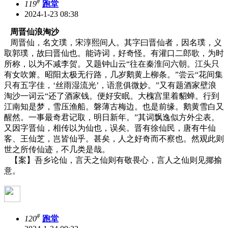
#
119
跑堂
2024-1-23 08:38
周晋仙浪淘沙
周晋仙，名文璞，宋淳熙间人。其字曰晋仙者，因名璞，义
取郭璞，故曰晋仙也。能诗词，好奇怪。有灌口二郎歌，为时
所称，以为不减李贺。又题钟山云“往在秦淮问六朝。江头只
有女吹箫。昭阳太极无行路，几岁鹅黄上柳条。”尝云“花间集
只有五字佳，‘丝雨湿流光’，语意俱微妙。”又有题酒家壁浪
淘沙一词云“还了酒家钱。便好安眠。大槐宫里着貂蝉。行到
江南知是梦，雪压渔船。磐薄古梅边。也是前缘。鹅黄雪白又
醒然。一事最奇君记取，明日新年。”其词飘逸似方外尘表。
又因字晋仙，相传以为仙也，误矣。晋有徐仙民，唐有牛仙
客、王仙芝，岂皆仙乎。甚矣，人之好奇而不察也。然观此则
世之所传仙迹，不几类是哉。
【案】吾乡论仙，言天之仙则有敬畏心，言人之仙则见揶揄
意。
#
120
跑堂