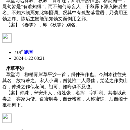
草堂词选春霁、秋霁二首相连，皆胡浩然作也。格韵如一，
尾句皆是“有谁知得”，而不知何等妄人，于秋霁下添入陈后主
名。不知六朝焉知此等慢调。况其中有孤鹜落霞语，乃袭用王
勃之序。陈后主岂能预知勃文而倒用之邪。
【案】《春霁》，即《秋霁》别名。
#
118
跑堂
2024-1-22 08:21
岸草平沙
草堂词，柳梢青岸草平沙一首，僧仲殊作也。今刻本往往失
其名，故特著之。宋人小词，僧徒惟二人最佳，觉范之作类山
谷，仲殊之作似花间。祖可、如晦俱不及也。
【案】仲殊，宋安州人，俗姓张，名挥，字师利。其妻以药
毒之，弃家为僧。食蜜解毒，自云嗜蜜，人称蜜殊。后自缢于
枇杷树下。