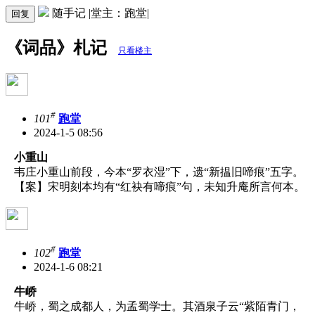
随手记 |堂主：跑堂|
回复
《词品》札记
只看楼主
#
101
跑堂
2024-1-5 08:56
小重山
韦庄小重山前段，今本“罗衣湿”下，遗“新揾旧啼痕”五字。
【案】宋明刻本均有“红袂有啼痕”句，未知升庵所言何本。
#
102
跑堂
2024-1-6 08:21
牛峤
牛峤，蜀之成都人，为孟蜀学士。其酒泉子云“紫陌青门，