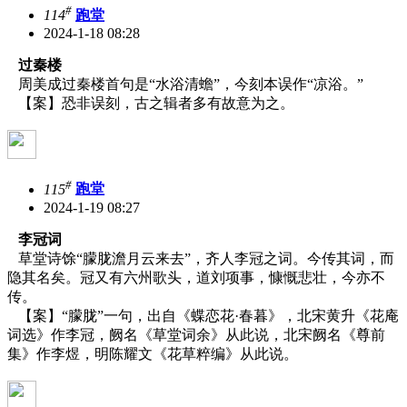
#
114
跑堂
2024-1-18 08:28
过秦楼
周美成过秦楼首句是“水浴清蟾”，今刻本误作“凉浴。”
【案】恐非误刻，古之辑者多有故意为之。
#
115
跑堂
2024-1-19 08:27
李冠词
草堂诗馀“朦胧澹月云来去”，齐人李冠之词。今传其词，而
隐其名矣。冠又有六州歌头，道刘项事，慷慨悲壮，今亦不
传。
【案】“朦胧”一句，出自《蝶恋花·春暮》，北宋黄升《花庵
词选》作李冠，阙名《草堂词余》从此说，北宋阙名《尊前
集》作李煜，明陈耀文《花草粹编》从此说。