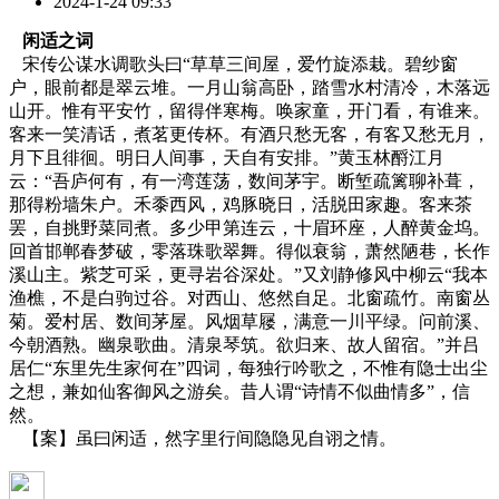
2024-1-24 09:33
闲适之词
宋传公谋水调歌头曰“草草三间屋，爱竹旋添栽。碧纱窗
户，眼前都是翠云堆。一月山翁高卧，踏雪水村清冷，木落远
山开。惟有平安竹，留得伴寒梅。唤家童，开门看，有谁来。
客来一笑清话，煮茗更传杯。有酒只愁无客，有客又愁无月，
月下且徘徊。明日人间事，天自有安排。”黄玉林酹江月
云：“吾庐何有，有一湾莲荡，数间茅宇。断堑疏篱聊补葺，
那得粉墙朱户。禾黍西风，鸡豚晓日，活脱田家趣。客来茶
罢，自挑野菜同煮。多少甲第连云，十眉环座，人醉黄金坞。
回首邯郸春梦破，零落珠歌翠舞。得似衰翁，萧然陋巷，长作
溪山主。紫芝可采，更寻岩谷深处。”又刘静修风中柳云“我本
渔樵，不是白驹过谷。对西山、悠然自足。北窗疏竹。南窗丛
菊。爱村居、数间茅屋。风烟草屦，满意一川平绿。问前溪、
今朝酒熟。幽泉歌曲。清泉琴筑。欲归来、故人留宿。”并吕
居仁“东里先生家何在”四词，每独行吟歌之，不惟有隐士出尘
之想，兼如仙客御风之游矣。昔人谓“诗情不似曲情多”，信
然。
【案】虽曰闲适，然字里行间隐隐见自诩之情。