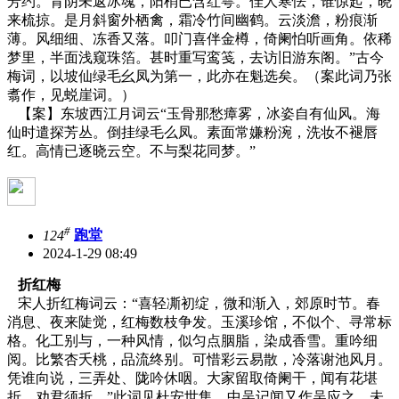
芳约。背阴未返冰魂，阳梢已含红萼。佳人寒怯，谁惊起，晓
来梳掠。是月斜窗外栖禽，霜冷竹间幽鹤。云淡澹，粉痕渐
薄。风细细、冻香又落。叩门喜伴金樽，倚阑怕听画角。依稀
梦里，半面浅窥珠箔。甚时重写鸾笺，去访旧游东阁。”古今
梅词，以坡仙绿毛幺凤为第一，此亦在魁选矣。（案此词乃张
翥作，见蜕崖词。）
【案】东坡西江月词云“玉骨那愁瘴雾，冰姿自有仙风。海
仙时遣探芳丛。倒挂绿毛么凤。素面常嫌粉涴，洗妆不褪唇
红。高情已逐晓云空。不与梨花同梦。”
#
124
跑堂
2024-1-29 08:49
折红梅
宋人折红梅词云：“喜轻凘初绽，微和渐入，郊原时节。春
消息、夜来陡觉，红梅数枝争发。玉溪珍馆，不似个、寻常标
格。化工别与，一种风情，似匀点胭脂，染成香雪。重吟细
阅。比繁杏夭桃，品流终别。可惜彩云易散，冷落谢池风月。
凭谁向说，三弄处、陇吟休咽。大家留取倚阑干，闻有花堪
折，劝君须折。”此词见杜安世集。中吴记闻又作吴应之，未