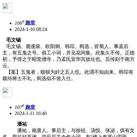
#
106
跑堂
2024-1-10 08:24
毛文锡
毛文锡、鹿虔扆、欧阳炯、韩琮、阎选，皆蜀人。事孟后
主，有五鬼之号。俱工小词，并见花间集。此集久不传。正德
初，予得之于昭觉僧寺，乃孟氏宣华宫故址也。后传刻于南方
云。
【案】五鬼者，狼狈为奸之五人也。此谓不知由来。韩琮有
载待将士不礼，阎选似不曾入仕。
#
107
跑堂
2024-1-11 16:40
潘祐
潘祐，南唐人。事后主，与徐铉、汤悦、张泌，俱有文
名。而祐好直谏。尝应后主令作小词，有“楼上春寒山四面。