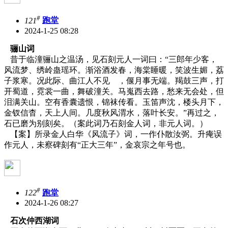
#
121
跑堂
2024-1-25 08:28
骊山词
昔于临潼骊山之温汤，见石刻元人一词曰：“三郎年少客，
风流梦、绣岭蛊瑶环。渐浴酒发春，海棠睡暖，笑波生媚，荔
子浆寒。况此际、曲江人不见 ，偃月事无端。羯鼓三声，打
开蜀道，霓裳一曲，舞破潼关。马嵬西去路，愁来无会处，但
泪满关山。空有香囊遗恨，锦袜传看。玉笛声沈，楼头月下，
金钗信杳，天上人间。几度秋风渭水，落叶长安。”再过之，
石已磨为别刻矣。（案此词乃石刻金人词，非元人词。）
【案】所录金人白华《风流子》词，一作仆散汝弼。升痷误
作元人，未察碑刻有“正大三年”，金哀宗之年号也。
#
122
跑堂
2024-1-26 08:27
石次仲西湖词