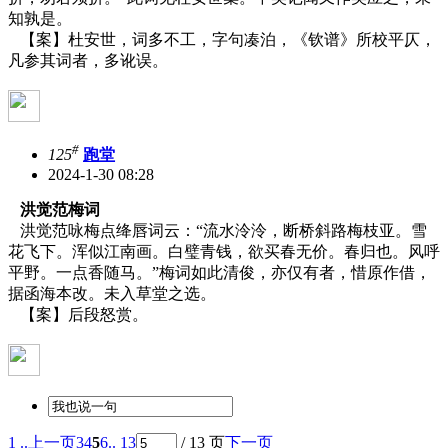
知孰是。
【案】杜安世，词多不工，字句凑泊，《钦谱》所校平仄，
凡参其词者，多讹误。
#
125
跑堂
2024-1-30 08:28
洪觉范梅词
洪觉范咏梅点绛唇词云：“流水泠泠，断桥斜路梅枝亚。雪
花飞下。浑似江南画。白璧青钱，欲买春无价。春归也。风呼
平野。一点香随马。”梅词如此清俊，亦仅有者，惜原作借，
据函海本改。未入草堂之选。
【案】后段怒赏。
1 ..
上一页
3
4
5
6
.. 13
/ 13 页
下一页