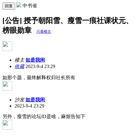
中书省
回复
[公告] 授予朝阳雪、瘦雪一痕社课状元、
榜眼勋章
只看楼主
楼主
如是我闲
收藏
2023-9-4 23:29
如那个题，最终解释权归社长所有
沙发
如是我闲
2023-9-4 23:29
另外，瘦雪的论坛ID是啥，麻烦告知下