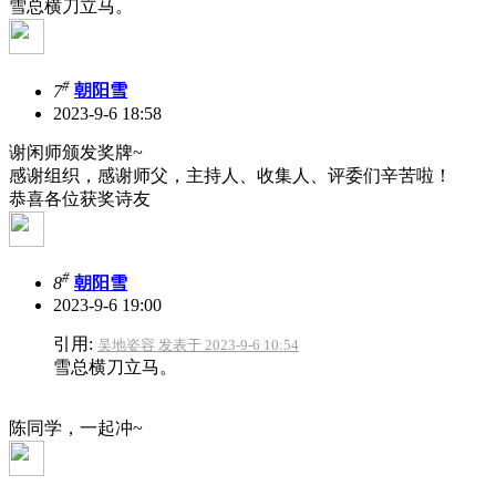
雪总横刀立马。
#
7
朝阳雪
2023-9-6 18:58
谢闲师颁发奖牌~
感谢组织，感谢师父，主持人、收集人、评委们辛苦啦！
恭喜各位获奖诗友
#
8
朝阳雪
2023-9-6 19:00
引用:
吴地姿容 发表于 2023-9-6 10:54
雪总横刀立马。
陈同学，一起冲~