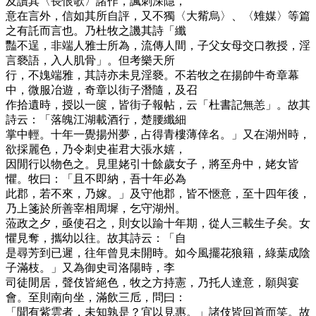
及讀其〈長恨歌〉諸作，諷刺深隱，
意在言外，信如其所自評，又不獨〈大觜烏〉、〈雉媒〉等篇
之有託而言也。乃杜牧之譏其詩「纖
豔不逞，非端人雅士所為，流傳人間，子父女母交口教授，淫
言褻語，入人肌骨」。但考樂天所
行，不媿端雅，其詩亦未見淫褻。不若牧之在揚帥牛奇章幕
中，微服冶遊，奇章以街子潛隨，及召
作拾遺時，授以一篋，皆街子報帖，云「杜書記無恙」。故其
詩云：「落魄江湖載酒行，楚腰纖細
掌中輕。十年一覺揚州夢，占得青樓薄倖名。」又在湖州時，
欲採麗色，乃令刺史崔君大張水嬉，
因閒行以物色之。見里姥引十餘歲女子，將至舟中，姥女皆
懼。牧曰：「且不即納，吾十年必為
此郡，若不來，乃嫁。」及守他郡，皆不愜意，至十四年後，
乃上箋於所善宰相周墀，乞守湖州。
蒞政之夕，亟使召之，則女以踰十年期，從人三載生子矣。女
懼見奪，攜幼以往。故其詩云：「自
是尋芳到已遲，往年曾見未開時。如今風擺花狼籍，綠葉成陰
子滿枝。」又為御史司洛陽時，李
司徒閒居，聲伎皆絕色，牧之方持憲，乃托人達意，願與宴
會。至則南向坐，滿飲三卮，問曰：
「聞有紫雲者，未知孰是？宜以見惠。」諸伎皆回首而笑。故