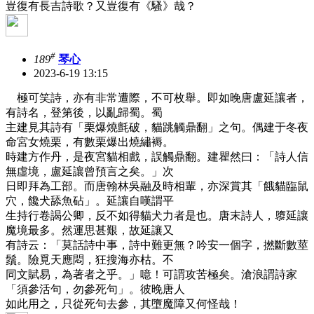
豈復有長吉詩歌？又豈復有《騷》哉？
#
189
琴心
2023-6-19 13:15
極可笑詩，亦有非常遭際，不可枚舉。即如晚唐盧延讓者，
有詩名，登第後，以亂歸蜀。蜀
主建見其詩有「栗爆燒氈破，貓跳觸鼎翻」之句。偶建于冬夜
命宮女燒栗，有數栗爆出燒繡褥。
時建方作丹，是夜宮貓相戲，誤觸鼎翻。建瞿然曰：「詩人信
無虛境，盧延讓曾預言之矣。」次
日即拜為工部。而唐翰林吳融及時相輩，亦深賞其「餓貓臨鼠
穴，饞犬舔魚砧」。延讓自嘆謂平
生持行卷謁公卿，反不如得貓犬力者是也。唐末詩人，隳延讓
魔境最多。然運思甚艱，故延讓又
有詩云：「莫話詩中事，詩中難更無？吟安一個字，撚斷數莖
鬚。險覓天應悶，狂搜海亦枯。不
同文賦易，為著者之乎。」噫！可謂攻苦極矣。滄浪謂詩家
「須參活句，勿參死句」。彼晚唐人
如此用之，只從死句去參，其墮魔障又何怪哉！