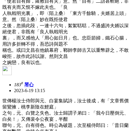
「使君自有婦，羅敷自有夫」意。然「自有」二語甚斬絕，非
既有夫而又恨不嫁此夫也。「良
人執戟明光裏」，即〈陌上桑〉「東方千餘騎，夫婿居上頭」
意。然〈陌上桑〉妙在既拒使君
之後，忽插此段，一連十六句，絮絮聒聒，不過盛誇夫婿以深
絕使君，非既有「良人執戟明光
裏」，而又感他人「用心如日月」也。忠臣節婦，鐵石心腸，
用許多折轉不得，吾恐詩與題不
稱也。或曰文昌在他鎮幕府，鄆帥李師古又以重幣辟之，不敢
峻拒，故作此詩以謝。然則文昌
之婉戀，良有以也。
#
183
琴心
2023-6-19 13:15
世傳楊汝士侍郎與元、白宴集賦詩，汝士後成，有「文章舊價
留鸞掖，桃李新陰在鯉庭」
之句，元、白覽之失色。汝士歸謂子弟曰：「我今日壓倒元、
白矣！」又傳裴令公夜宴，半酣
聯句，元、白有得色。時公為破題，次至楊侍郎曰：「昔日蘭