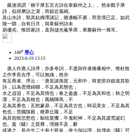
嚴滄浪謂「柳子厚五言古詩在韋蘇州之上」。然余觀子厚
詩，似得摩詰之潔，而頗近孤峭。
其山水詩，類其鈷姆潭諸記，雖邊幅不廣，而意境已足。如武
陵一隙，自有日月，與韋蘇州詩未
易優劣。惟田家詩，直與儲光羲爭席，果勝蘇州一籌耳。
#
188
琴心
2023-6-19 13:15
唐人作唐人詩序，亦多夸詞，不盡與作者痛癢相中。惟杜牧
之作李長吉序，可以無媿，然亦
有足商者。序云：「唐皇諸孫賀，元和中，韓吏部亦頗道其歌
詩，以為雲煙綿聯，不足為其態也；
水之迢迢，不足為其情也；春之盎盎，不足為其和也；秋之明
潔，不足為其格也；風檣陣馬，不
足為其勇也；瓦棺篆鼎，不足為其古也；時花美女，不足為其
色也；荒國陊殿，梗莽丘隴，不足
為其怨恨悲愁也；鯨呿鰲擲，牛鬼蛇神，不足為其虛荒誕幻
也。蓋《騷》之苗裔，理雖不及，辭
或過之。長吉生二十有七死矣，使少加以理，奴僕命《騷》可