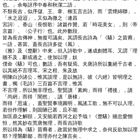
也。」余每訝序中春和秋潔二語，
不類長吉，似序儲、王、韋、柳五言古詩。而「雲煙綿聯」，
「水之迢迢」，又似為微之〈連昌
宮詞〉、香山〈長恨歌〉諸篇作贊。若「時花美女」，則〈帝
京篇〉、〈公子行〉也。此外數段、
皆為長吉傳神，無復可議矣。其謂長吉詩為「《騷》之苗裔」
一語，甚當。蓋長吉詩多從《風》、
《雅》及《楚辭》中來，但入詩歌中，遂成創體耳。又謂「理
雖不及，辭或過之，使加以理，奴
僕命《騷》可也」數語，吾有疑焉。夫唐詩所以敻絕千古者，
以其絕不言理耳。宋之程、朱及故
明陳白沙諸公，惟其談理，是以無詩。彼《六經》皆明理之
書，獨《毛詩》三百篇不言理，惟其
不言理，所以無非理也。聖賢讀「素絢」而得「禮後」，讀
「尚絅」而得「闇然」，讀「唐棣」
而得「思遠」。蓋聖賢事境圓明，風謠工歌，無不可以入理。
若但作理解，則固陋已甚，且不能
加匡鼎之解頤，又安能若西河之起予哉！《楚騷》雖忠愛惻
怛，然其妙在荒唐無理，而長吉詩歌
所以得為《騷》苗裔者，政當於無理中求之，奈何反欲加以理
耶？理襲辭鄙，而理亦付之陳言矣，