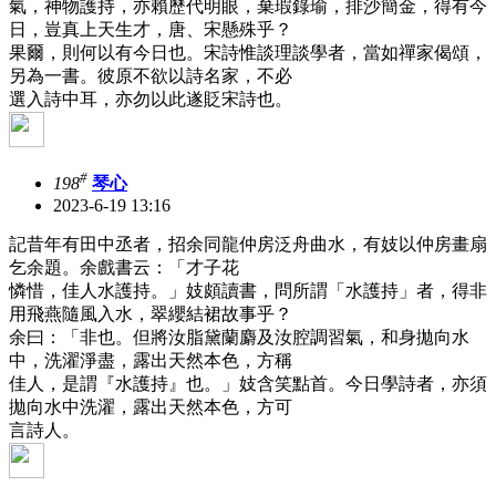
氣，神物護持，亦賴歷代明眼，棄瑕錄瑜，排沙簡金，得有今
日，豈真上天生才，唐、宋懸殊乎？
果爾，則何以有今日也。宋詩惟談理談學者，當如禪家偈頌，
另為一書。彼原不欲以詩名家，不必
選入詩中耳，亦勿以此遂貶宋詩也。
#
198
琴心
2023-6-19 13:16
記昔年有田中丞者，招余同龍仲房泛舟曲水，有妓以仲房畫扇
乞余題。余戲書云：「才子花
憐惜，佳人水護持。」妓頗讀書，問所謂「水護持」者，得非
用飛燕隨風入水，翠纓結裙故事乎？
余曰：「非也。但將汝脂黛蘭麝及汝腔調習氣，和身拋向水
中，洗濯淨盡，露出天然本色，方稱
佳人，是謂『水護持』也。」妓含笑點首。今日學詩者，亦須
拋向水中洗濯，露出天然本色，方可
言詩人。