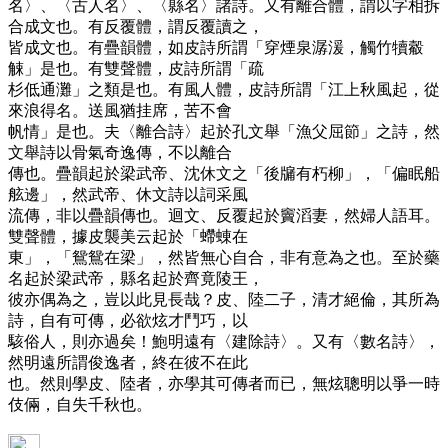
名〉、〈古人名〉、〈縣名〉諸詩。又有離合體，謂以字相拆
合成文也。有反覆體，謂反覆讀之，
皆成文也。有疊韻體，如皮詩所謂「穿煙泉潺湲，觸竹犢觳
觫」是也。有雙聲體，皮詩所謂「疏
杉低通灘」之類是也。有風人體，皮詩所謂「江上秋風起，從
來浪得名。送風猶挂席，苦不會
帆情」是也。夫〈離合詩〉起於孔文舉「漁父屈節」之詩，然
文舉詩以骨氣奇逸傳，不以離合
傳也。疊韻起於梁武帝、沈休文之「後牖有朽柳」，「偏眠船
舷邊」，然武帝、休文詩以詞采風
流傳，非以疊韻傳也。迴文、反覆起於竇滔妻，然婦人語耳。
雙聲體，據皮襲美云起於「螮蝀在
東」，「鴛鴛在梁」，然皆無心自合，非有意為之也。至於藥
名起於梁武帝，縣名起於齊竟陵王，
彼亦偶為之，豈以此見長哉？皮、陸二子，清才絕倫，其所為
詩，自有可傳，必欲炫才鬥巧，以
駭俗人，則亦過矣！鮑明遠有〈建除詩〉。又有〈數名詩〉，
然明遠所謂俊逸者，終在彼不在此
也。然則學皮、陸者，亦學其可傳者而已，無炫聰明以爭一時
伎倆，自失千秋也。