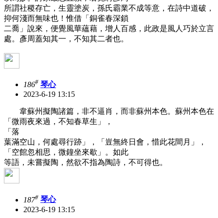
所謂社稷存亡，生靈塗炭，孫氏霸業不成等意，在詩中道破，
抑何淺而無味也！惟借「銅雀春深鎖
二喬」說來，便覺風華蘊藉，增人百感，此政是風人巧於立言
處。彥周蓋知其一，不知其二者也。
#
186
琴心
2023-6-19 13:15
韋蘇州擬陶諸篇，非不逼肖，而非蘇州本色。蘇州本色在
「微雨夜來過，不知春草生」，
「落
葉滿空山，何處尋行跡」，「豈無終日會，惜此花間月」，
「空館忽相思，微鐘坐來歇」。如此
等語，未嘗擬陶，然欲不指為陶詩，不可得也。
#
187
琴心
2023-6-19 13:15