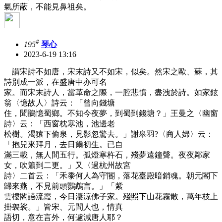
氣所蔽，不能見鼻祖矣。
#
195
琴心
2023-6-19 13:16
謂宋詩不如唐，宋末詩又不如宋，似矣。然宋之歐、蘇，其
詩別成一派，在盛唐中亦可名
家。而宋末詩人，當革命之際，一腔悲憤，盡洩於詩。如家鉉
翁〈憶故人〉詩云：「曾向錢塘
住，聞鵑憶蜀鄉。不知今夜夢，到蜀到錢塘？」王曼之〈幽窗
詩〉云：「西窗枕寒池，池邊老
松樹。渴猿下偷泉，見影忽驚去。」謝皋羽?〈商人婦〉云：
「抱兒來拜月，去日爾初生。已自
滿三載，無人間五行。孤燈寒杵石，殘夢遠鐘聲。夜夜鄰家
女，吹簫到二更。」又〈過杭州故宮
詩〉二首云：「禾黍何人為守閽，落花臺殿暗銷魂。朝元閣下
歸來燕，不見前頭鸚鵡言。」「紫
雲樓閣讌流霞，今日淒涼佛子家。殘照下山花霧散，萬年枝上
掛袈裟。」皆宋、元間人也，情真
語切，意在言外，何遽減唐人耶？