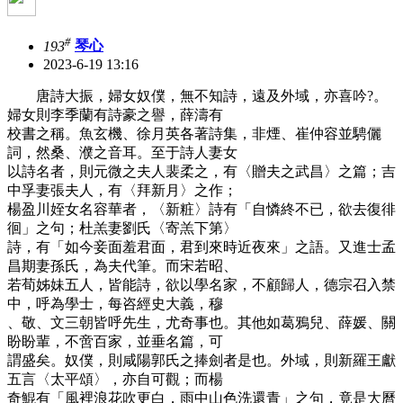
#
193
琴心
2023-6-19 13:16
唐詩大振，婦女奴僕，無不知詩，遠及外域，亦喜吟?。
婦女則李季蘭有詩豪之譽，薛濤有
校書之稱。魚玄機、徐月英各著詩集，非煙、崔仲容並騁儷
詞，然桑、濮之音耳。至于詩人妻女
以詩名者，則元微之夫人裴柔之，有〈贈夫之武昌〉之篇；吉
中孚妻張夫人，有〈拜新月〉之作；
楊盈川姪女名容華者，〈新粧〉詩有「自憐終不已，欲去復徘
徊」之句；杜羔妻劉氏〈寄羔下第〉
詩，有「如今妾面羞君面，君到來時近夜來」之語。又進士孟
昌期妻孫氏，為夫代筆。而宋若昭、
若荀姊妹五人，皆能詩，欲以學名家，不顧歸人，德宗召入禁
中，呼為學士，每咨經史大義，穆
、敬、文三朝皆呼先生，尤奇事也。其他如葛鴉兒、薛媛、關
盼盼輩，不啻百家，並垂名篇，可
謂盛矣。奴僕，則咸陽郭氏之捧劍者是也。外域，則新羅王獻
五言〈太平頌〉，亦自可觀；而楊
奇鯤有「風裡浪花吹更白，雨中山色洗還青」之句，竟是大曆