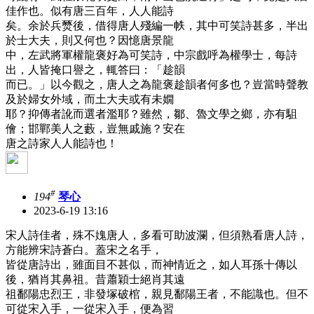
佳作也。似有唐三百年，人人能詩
矣。余於兵燹後，借得唐人殘編一帙，其中可笑詩甚多，半出
於士大夫，則又何也？因憶唐景龍
中，左武將軍權龍褒好為可笑詩，中宗戲呼為權學士，每詩
出，人皆掩口譽之，輒答曰：「趁韻
而已。」以今觀之，唐人之為龍褒趁韻者何多也？豈當時聲教
及於婦女外域，而土大夫或有未嫺
耶？抑傳者訛而選者濫耶？雖然，鄒、魯文學之鄉，亦有駔
儈；邯鄲美人之藪，豈無戚施？安在
唐之詩家人人能詩也！
#
194
琴心
2023-6-19 13:16
宋人詩佳者，殊不媿唐人，多看可助波瀾，但須熟看唐人詩，
方能辨宋詩蒼白。蓋宋之名手，
皆從唐詩出，雖面目不甚似，而神情近之，如人耳孫十傳以
後，猶肖其鼻祖。昔蕭穎士絕肖其遠
祖鄱陽忠烈王，非發塚破棺，親見鄱陽王者，不能識也。但不
可從宋入手，一從宋入手，便為習