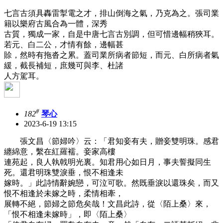
七言古須具轟雷掣電之才，排山倒海之氣，乃克為之。張司業
籍以樂府古風合為一體，深秀
古質，獨成一家，自是中唐七言古別調，但可惜邊幅稍狹耳。
若元、白二公，才情有餘，邊幅甚
賒，然時有拖沓之累。蓋司業所病者節短，而元、白所病者氣
緩，截長補短，庶幾可與李、杜諸
人方駕耳。
#
182
琴心
2023-6-19 13:15
張文昌〈節婦吟〉云：「君知妾有夫，贈妾雙明珠。感君
纏綿意，繫在紅羅襦。妾家高樓
連苑起，良人執戟明光裏。知君用心如日月，事夫誓擬同生
死。還君明珠雙淚垂，恨不相逢未
嫁時。」此詩情辭婉戀，可泣可歌。然既垂淚以還珠矣，而又
恨不相逢於未嫁之時，柔情相牽，
展轉不絕，節婦之節危矣哉！文昌此詩，從〈陌上桑〉來，
「恨不相逢未嫁時」，即〈陌上桑〉