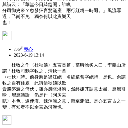
其詩云：「華堂今日綺筵開，誰喚
分司御史來？忽發狂言驚滿座，兩行紅粉一時迴。」風流罪
過，己尚不免，獨奈何以此責樂天
也！
#
179
琴心
2023-6-19 13:14
杜牧之作〈杜秋娘〉五言長篇，當時膾炙人口，李義山所
謂「杜牧司勳字牧之，清秋一首
〈杜秋〉詩。前身應是梁江總，名總還曾字總持」是也。余謂
牧之自有佳處，此詩借秋娘以歎
貴賤盛衰之倚伏，雖亦感慨淋漓，然終嫌其語意太盡。層層引
喻，層層議論，仍是作〈阿房宮
賦〉本色，遂使漢、魏渾涵之意，漸至澌滅。是亦五言古之一
變，有知者不以余言為河漢也。