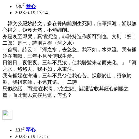
#
180
琴心
2023-6-19 13:14
韓文公絕妙詩文，多在骨肉離別生死間，信筆揮灑，皆以無
心得之，矩矱天然，不煩繩削。
亦是哀至即哭，真情流溢，非矜持造作所可到也。文則〈祭十
二郎〉是已，詩則吾得〈河之水〉
二首焉。詩云：「河之水，去悠悠。我不如，水東流。我有孤
姪在海陬，三年不見兮使我生憂。
日復日，夜復夜。三年不見汝，使我鬢髮未老而先化。」「河
之水，悠悠去。我不如，水東注。
我有孤姪在海浦，三年不見兮使我心苦。採蕨於山，緡魚於
淵。我徂京師，不遠其還。」二詩
只似說話，而澹泊淋漓，?之生悲。諸選皆收其鈺心劌腸之
篇，而此獨以質樸見遺，何也？
#
181
琴心
2023-6-19 13:15