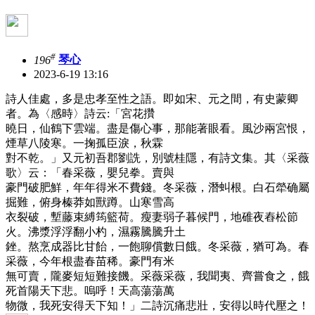
#
196
琴心
2023-6-19 13:16
詩人佳處，多是忠孝至性之語。即如宋、元之間，有史蒙卿
者。為〈感時〉詩云:「宮花攢
曉日，仙鶴下雲端。盡是傷心事，那能著眼看。風沙兩宮恨，
煙草八陵寒。一掬孤臣淚，秋霖
對不乾。」又元初吾郡劉詵，別號桂隱，有詩文集。其〈采薇
歌〉云：「春采薇，嬰兒拳。賣與
豪門破肥鮮，年年得米不費錢。冬采薇，潛虯根。白石犖确屬
掘難，俯身榛莽如獸蹲。山寒雪高
衣裂破，塹藤束縛筠籃荷。瘦妻弱子暮候門，地碓夜舂松節
火。沸漿浮浮翻小杓，濕霧騰騰升土
銼。熬烹成器比甘飴，一飽聊償數日餓。冬采薇，猶可為。春
采薇，今年根盡春苗稀。豪門有米
無可賣，隴麥短短難接饑。采薇采薇，我聞夷、齊嘗食之，餓
死首陽天下悲。嗚呼！天高蕩蕩萬
物微，我死安得天下知！」二詩沉痛悲壯，安得以時代壓之！