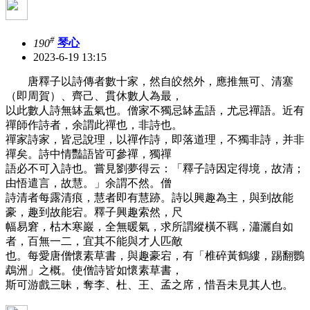
#
190
琴心
2023-6-19 13:15
唐釋子以詩傳者數十家，然自皎然外，應推無可、清塞
（即周賀）、齊己、貫休數人為最，
以此數人詩無缽盂氣也。僧家不獨忌缽盂語，尤忌禪語。近有
禪師作詩者，余謂此禪也，非詩也。
禪家詩家，皆忌說理，以禪作詩，即落道理，不獨非詩，并非
禪矣。詩中情豔語皆可參禪，獨禪
語必不可入詩也。嘗見劉夢得云：「釋子詩因定得境，故清；
由悟遣言，故慧。」余謂不然。僧
詩清者每露清痕，慧者即有慧跡。詩以興趣為主，與到故能
豪，趣到故能宕。釋子興趣索然，尺
幅易窘，枯木寒巖，全無暖氣，求所謂縱橫不羈，瀟灑自如
者，百無一二，宜其不能與才人匹敵
也。每愛唐僧懷素草書，與趣豪宕，有「椎碎黃鶴縷，踢翻鸚
鵡洲」之概。使僧詩皆如懷素草書，
斯可游戲三昧，奪李、杜、王、孟之席，惜吾未見其人也。