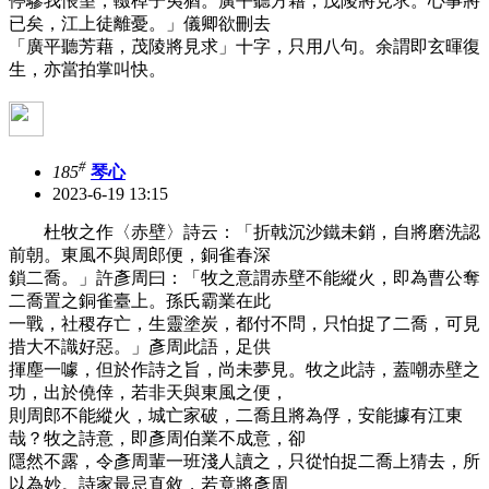
停驂我悵望，輟棹子夷猶。廣平聽方藉，茂陵將見求。心事將
已矣，江上徒離憂。」儀卿欲刪去
「廣平聽芳藉，茂陵將見求」十字，只用八句。余謂即玄暉復
生，亦當拍掌叫快。
#
185
琴心
2023-6-19 13:15
杜牧之作〈赤壁〉詩云：「折戟沉沙鐵未銷，自將磨洗認
前朝。東風不與周郎便，銅雀春深
鎖二喬。」許彥周曰：「牧之意謂赤壁不能縱火，即為曹公奪
二喬置之銅雀臺上。孫氏霸業在此
一戰，社稷存亡，生靈塗炭，都付不問，只怕捉了二喬，可見
措大不識好惡。」彥周此語，足供
揮塵一噱，但於作詩之旨，尚未夢見。牧之此詩，蓋嘲赤壁之
功，出於僥倖，若非天與東風之便，
則周郎不能縱火，城亡家破，二喬且將為俘，安能據有江東
哉？牧之詩意，即彥周伯業不成意，卻
隱然不露，令彥周輩一班淺人讀之，只從怕捉二喬上猜去，所
以為妙。詩家最忌直敘，若竟將彥周