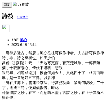
万卷坡
回复
詩筏
只看楼主
#
176
琴心
2023-6-19 13:14
唐律多近古，然唐古風亦往往可截作律者。夫古詩可截作律
詩，非古詩之至者也。如王少伯
昌齡〈別劉諝〉云：「天地寒更雨，蒼茫楚城陰。一樽廣陵
酒，十載衡陽心。倚伏不堪料，悲歡
豈易尋。相逢成遠別，後會何如今！」只此四十字，格高而味
厚，是一首絕好五言律。以多卻
「身在江海上，雲連帝京深。行當務功業，策馬何駸駸」二十
字，遂成古詩，便減價數倍。即此
可悟律詩之妙，在言止而意猶不盡；古詩之妙，在止乎其所不
得止也。