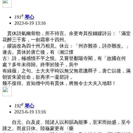
#
191
琴心
2023-6-19 13:16
貫休詩氣幽骨勁，所不待言。余更奇其投錢鏐詩云：「滿堂
花醉三千客，一劍霜寒十四州。
」鏐諭改為四十州乃相見。休云：「州亦難添，詩亦難改。」
遂去。貫休於唐亡後，有〈湘江懷
古〉詩，極感憤不平之恨。又嘗登鄱陽寺閣，有「故國在何
處？多年未得歸。終學於陵子，吳中
有綠薇」之句。士大夫平時以無父無君譏釋子，唐亡以後，滿
朝皆朱梁佐命，欲再求一凝碧詩，
幾不復得。豈知僧中尚有貫休，將無令士大夫入地耶！
#
192
琴心
2023-6-19 13:16
自元、白及皮、陸諸人以和韻為能事，至宋而始盛，至今
踵之。而皮日休、陸龜蒙更有〈藥