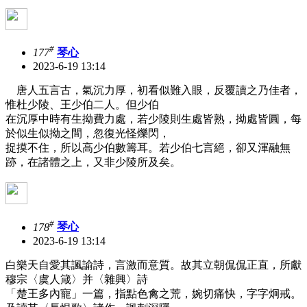
#
177
琴心
2023-6-19 13:14
唐人五言古，氣沉力厚，初看似難入眼，反覆讀之乃佳者，
惟杜少陵、王少伯二人。但少伯
在沉厚中時有生拗費力處，若少陵則生處皆熟，拗處皆圓，每
於似生似拗之間，忽復光怪爍閃，
捉摸不住，所以高少伯數籌耳。若少伯七言絕，卻又渾融無
跡，在諸體之上，又非少陵所及矣。
#
178
琴心
2023-6-19 13:14
白樂天自愛其諷諭詩，言激而意質。故其立朝侃侃正直，所獻
穆宗〈虞人箴〉并〈雜興〉詩
「楚王多內寵」一篇，指點色禽之荒，婉切痛快，字字炯戒。