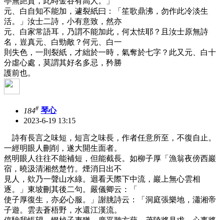
亭無艷質，此時金谷有高人。」
元、白自知不能加，遽裂紙曰：「笙歌鼎沸，勿作此冷淡生
活。」汝士二詩，小有意致，然亦
元、白家常語耳，乃謂不能加此，何太怯耶？且汝士原無詩
名，豈真元、白勁敵？何元、白一
則失色，一則裂紙，才絀於一時，氣奪於七字？此又元、白十
分虛心處，莫謂其好名多忌，矜勝
護前也。
#
184
琴心
2023-6-19 13:15
詩有長言之味短，短言之味長，作者任意所至，不復自止。
一經明眼人刪削，遂大開生面者。
然明眼人往往不能補短，但能截長。如柳子厚「漁翁夜傍西巖
宿，曉汲清湘然楚竹。煙消日出不
見人，欸乃一聲山水綠。迴看天際下中流，巖上無心雲相
逐。」東坡刪其後二句。嚴儀卿云：「
使子厚復生，亦必心服。」謝朓詩云：「洞庭張樂地，瀟湘帝
子遊。雲去蒼梧野，水還江漢流。