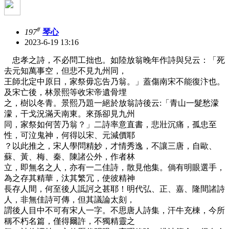
#
197
琴心
2023-6-19 13:16
忠孝之詩，不必問工拙也。如陸放翁晚年作詩與兒云：「死
去元知萬事空，但悲不見九州同，
王師北定中原日，家祭毋忘告乃翁。」蓋傷南宋不能復汴也。
及宋亡後，林景熙等收宋帝遺骨埋
之，樹以冬青。景熙乃題一絕於放翁詩後云:「青山一髮愁濛
濛，干戈況滿天南東。來孫卻見九州
同，家祭如何苦乃翁？」二詩率意直書，悲壯沉痛，孤忠至
性，可泣鬼神，何得以宋、元減價耶
？以此推之，宋人學問精妙，才情秀逸，不讓三唐，自歐、
蘇、黃、梅、秦、陳諸公外，作者林
立，即無名之人，亦有一二佳詩，散見他集。倘有明眼選手，
為之存其精華，汰其繁冗，使彼精神
長存人間，何至後人詆訶之甚耶！明代弘、正、嘉、隆間諸詩
人，非無佳詩可傳，但其議論太刻，
謂後人目中不可有宋人一字。不思唐人詩集，汗牛充棟，今所
稱不朽名篇，僅得爾許，不獨精靈之