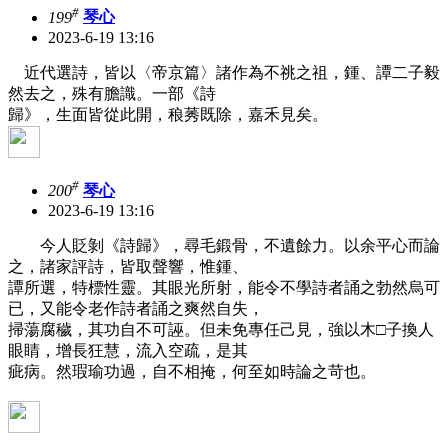
#
199
琴心
2023-6-19 13:16
近代選詩，皆以〈帝京篇〉諸作為不祧之祖，鍾、譚二子毅
然去之，殊有膽識。一部《詩
歸》，生面皆從此開，稂莠既除，嘉禾見矣。
#
200
琴心
2023-6-19 13:16
今人貶剝《詩歸》，尋毛鍛骨，不遺餘力。以余平心而論
之，諸家評詩，皆取聲響，惟鍾、
譚所選，特標性靈。其眼光所射，能令不學詩者誦之勃然烏可
已，又能令老作詩者誦之爽然自失，
掃蕩腐穢，其功自不可誣。但未免專任己見，強以木□子換人
眼睛，增長狂慧，流入空疏，是其
疵病。然瑕瑜功過，自不相掩，何至如時論之苛也。