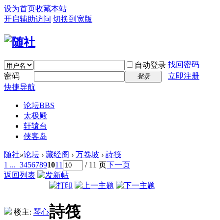
设为首页
收藏本站
开启辅助访问
切换到宽版
找回密码
自动登录
密码
立即注册
登录
快捷导航
论坛
BBS
太极殿
轩辕台
侠客岛
随社
»
论坛
›
藏经阁
›
万卷坡
›
詩筏
1 ...
3
4
5
6
7
8
9
10
11
/ 11 页
下一页
返回列表
詩筏
楼主:
琴心