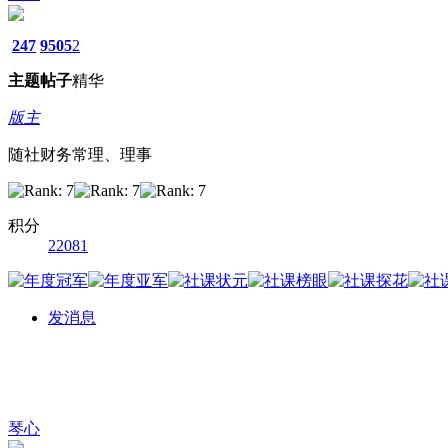
247
9505
2
主题
帖子
精华
版主
随社财务常理、理事
积分
22081
发消息
琴心