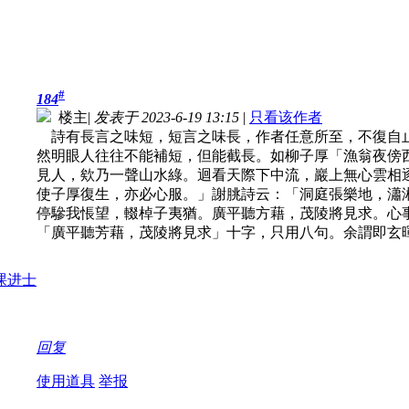
#
184
楼主
|
发表于 2023-6-19 13:15
|
只看该作者
詩有長言之味短，短言之味長，作者任意所至，不復自
然明眼人往往不能補短，但能截長。如柳子厚「漁翁夜傍
見人，欸乃一聲山水綠。迴看天際下中流，巖上無心雲相
使子厚復生，亦必心服。」謝朓詩云：「洞庭張樂地，瀟
停驂我悵望，輟棹子夷猶。廣平聽方藉，茂陵將見求。心
「廣平聽芳藉，茂陵將見求」十字，只用八句。余謂即玄
回复
使用道具
举报