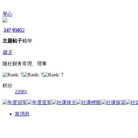
琴心
247
9505
2
主题
帖子
精华
版主
随社财务常理、理事
积分
22081
发消息