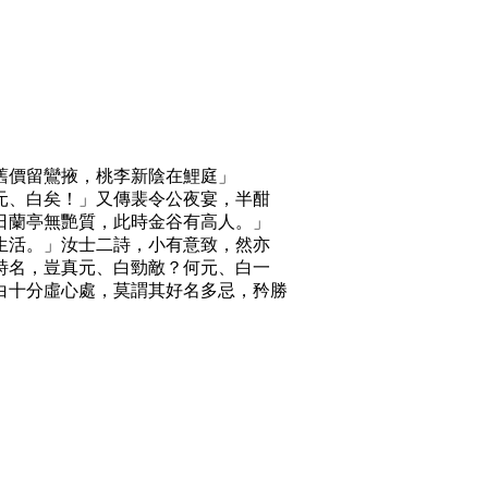
舊價留鸞掖，桃李新陰在鯉庭」
元、白矣！」又傳裴令公夜宴，半酣
日蘭亭無艷質，此時金谷有高人。」
生活。」汝士二詩，小有意致，然亦
詩名，豈真元、白勁敵？何元、白一
白十分虛心處，莫謂其好名多忌，矜勝