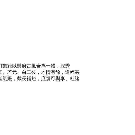
司業籍以樂府古風合為一體，深秀
耳。若元、白二公，才情有餘，邊幅甚
者氣緩，截長補短，庶幾可與李、杜諸