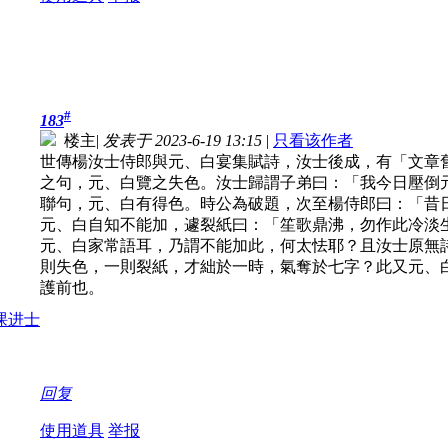
#
183
楼主
|
发表于 2023-6-19 13:15
|
只看该作者
世傳楊汝士侍郎與元、白宴集賦詩，汝士後成，有「文章
之句，元、白覽之失色。汝士歸謂子弟曰：「我今日壓倒
聯句，元、白有得色。時公為破題，次至楊侍郎曰：「昔
元、白自知不能加，遽裂紙曰：「笙歌鼎沸，勿作此冷淡
元、白家常語耳，乃謂不能加此，何太怯耶？且汝士原無
則失色，一則裂紙，才絀於一時，氣奪於七字？此又元、
護前也。
回复
使用道具
举报