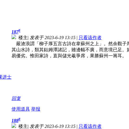
#
187
楼主
|
发表于 2023-6-19 13:15
|
只看该作者
嚴滄浪謂「柳子厚五言古詩在韋蘇州之上」。然余觀子
其山水詩，類其鈷姆潭諸記，雖邊幅不廣，而意境已足。
易優劣。惟田家詩，直與儲光羲爭席，果勝蘇州一籌耳。
回复
使用道具
举报
#
188
楼主
|
发表于 2023-6-19 13:15
|
只看该作者