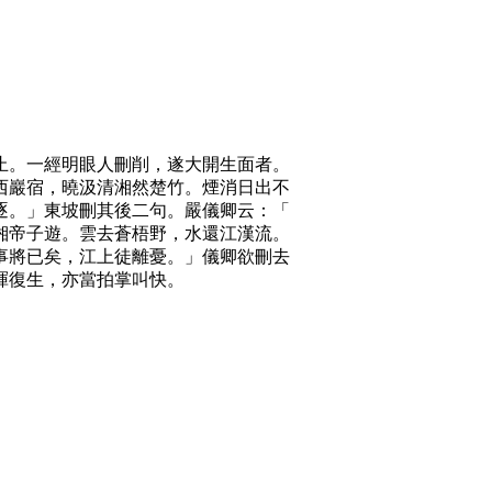
止。一經明眼人刪削，遂大開生面者。
西巖宿，曉汲清湘然楚竹。煙消日出不
逐。」東坡刪其後二句。嚴儀卿云：「
湘帝子遊。雲去蒼梧野，水還江漢流。
事將已矣，江上徒離憂。」儀卿欲刪去
暉復生，亦當拍掌叫快。