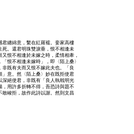
君纏綿意，繫在紅羅襦。妾家高樓
生死。還君明珠雙淚垂，恨不相逢未
而又恨不相逢於未嫁之時，柔情相牽，
，「恨不相逢未嫁時」，即〈陌上桑〉
，非既有夫而又恨不嫁此夫也。「良
頭」意。然〈陌上桑〉妙在既拒使君
以深絕使君，非既有「良人執戟明光
腸，用許多折轉不得，吾恐詩與題不
不敢峻拒，故作此詩以謝。然則文昌