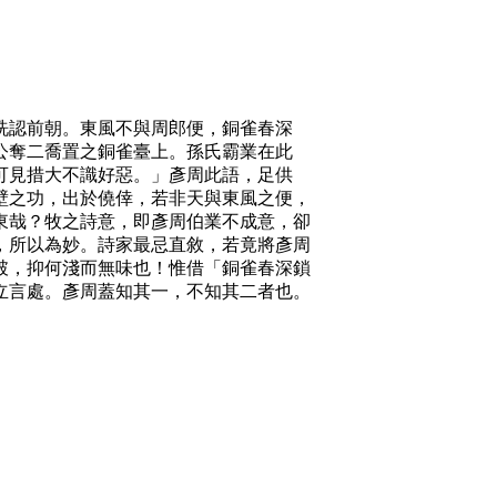
認前朝。東風不與周郎便，銅雀春深
公奪二喬置之銅雀臺上。孫氏霸業在此
可見措大不識好惡。」彥周此語，足供
壁之功，出於僥倖，若非天與東風之便，
東哉？牧之詩意，即彥周伯業不成意，卻
，所以為妙。詩家最忌直敘，若竟將彥周
破，抑何淺而無味也！惟借「銅雀春深鎖
立言處。彥周蓋知其一，不知其二者也。