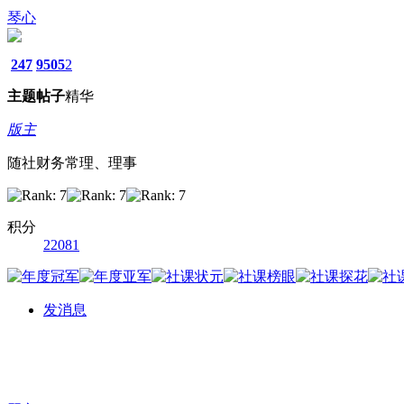
琴心
247
9505
2
主题
帖子
精华
版主
随社财务常理、理事
积分
22081
发消息