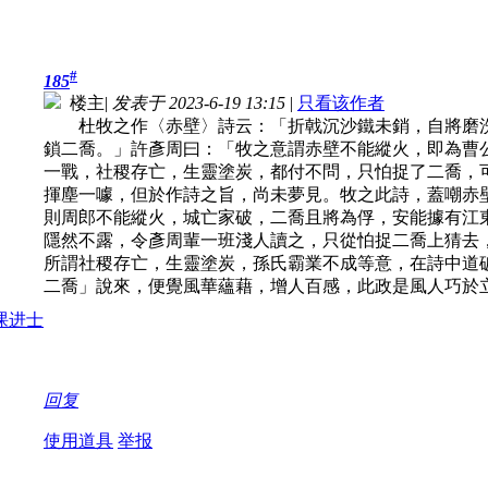
#
185
楼主
|
发表于 2023-6-19 13:15
|
只看该作者
杜牧之作〈赤壁〉詩云：「折戟沉沙鐵未銷，自將磨洗
鎖二喬。」許彥周曰：「牧之意謂赤壁不能縱火，即為曹
一戰，社稷存亡，生靈塗炭，都付不問，只怕捉了二喬，
揮塵一噱，但於作詩之旨，尚未夢見。牧之此詩，蓋嘲赤
則周郎不能縱火，城亡家破，二喬且將為俘，安能據有江
隱然不露，令彥周輩一班淺人讀之，只從怕捉二喬上猜去
所謂社稷存亡，生靈塗炭，孫氏霸業不成等意，在詩中道
二喬」說來，便覺風華蘊藉，增人百感，此政是風人巧於
回复
使用道具
举报