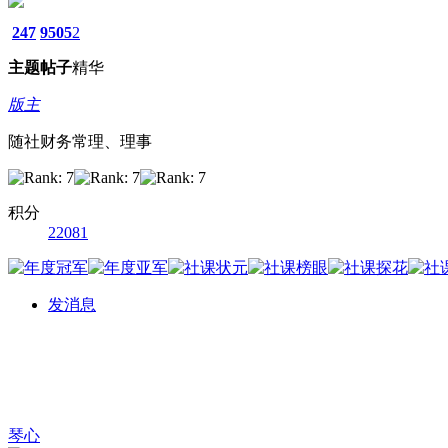
247
9505
2
主题
帖子
精华
版主
随社财务常理、理事
积分
22081
发消息
琴心