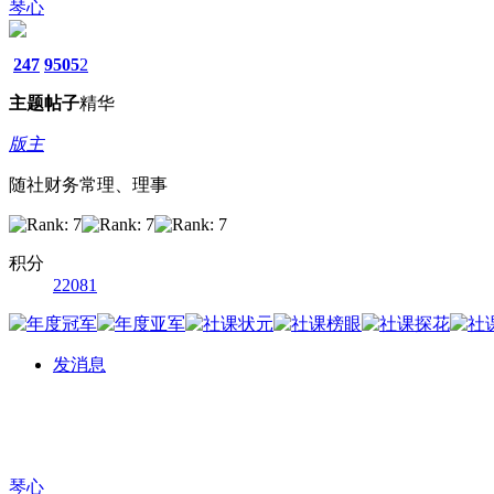
琴心
247
9505
2
主题
帖子
精华
版主
随社财务常理、理事
积分
22081
发消息
琴心