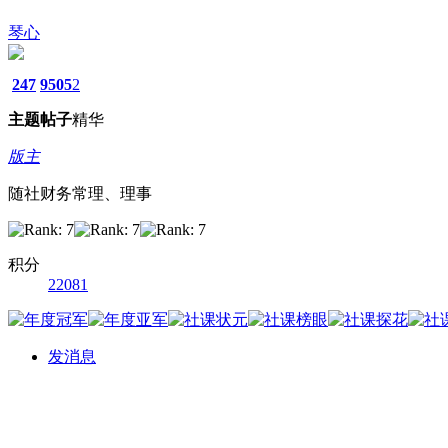
琴心
247
9505
2
主题
帖子
精华
版主
随社财务常理、理事
积分
22081
发消息