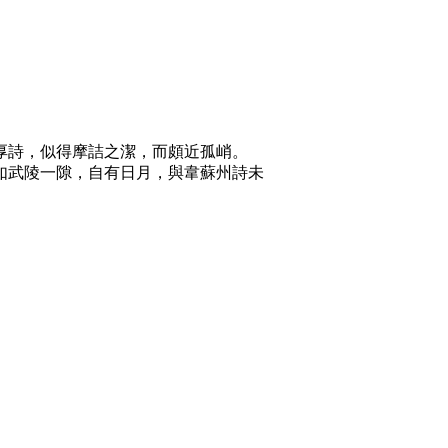
厚詩，似得摩詰之潔，而頗近孤峭。
如武陵一隙，自有日月，與韋蘇州詩未