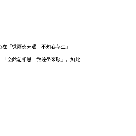
在「微雨夜來過，不知春草生」，
，「空館忽相思，微鐘坐來歇」。如此