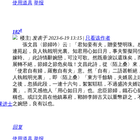
使用道具
举报
#
182
楼主
|
发表于 2023-6-19 13:15
|
只看该作者
張文昌〈節婦吟〉云：「君知妾有夫，贈妾雙明珠。感
連苑起，良人執戟明光裏。知君用心如日月，事夫誓擬同
嫁時。」此詩情辭婉戀，可泣可歌。然既垂淚以還珠矣，
展轉不絕，節婦之節危矣哉！文昌此詩，從〈陌上桑〉來
「使君自有婦，羅敷自有夫」意。然「自有」二語甚斬絕
人執戟明光裏」，即〈陌上桑〉「東方千餘騎，夫婿居上
之後，忽插此段，一連十六句，絮絮聒聒，不過盛誇夫婿
裏」，而又感他人「用心如日月」也。忠臣節婦，鐵石心
稱也。或曰文昌在他鎮幕府，鄆帥李師古又以重幣辟之，
之婉戀，良有以也。
回复
使用道具
举报