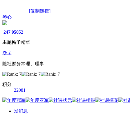
[复制链接]
琴心
247
9505
2
主题
帖子
精华
版主
随社财务常理、理事
积分
22081
发消息