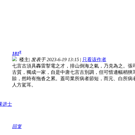
#
181
楼主
|
发表于 2023-6-19 13:15
|
只看该作者
七言古須具轟雷掣電之才，排山倒海之氣，乃克為之。張
古質，獨成一家，自是中唐七言古別調，但可惜邊幅稍狹
賒，然時有拖沓之累。蓋司業所病者節短，而元、白所病
人方駕耳。
回复