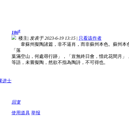
#
186
楼主
|
发表于 2023-6-19 13:15
|
只看该作者
韋蘇州擬陶諸篇，非不逼肖，而非蘇州本色。蘇州本色
「落
葉滿空山，何處尋行跡」，「豈無終日會，惜此花間月」
等語，未嘗擬陶，然欲不指為陶詩，不可得也。
回复
使用道具
举报