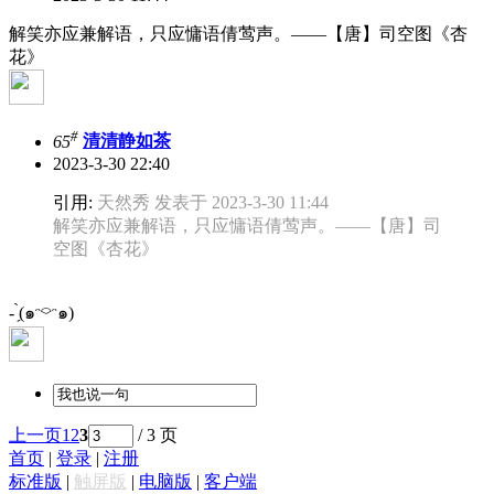
解笑亦应兼解语，只应慵语倩莺声。——【唐】司空图《杏
花》
#
65
清清静如茶
2023-3-30 22:40
引用:
天然秀 发表于 2023-3-30 11:44
解笑亦应兼解语，只应慵语倩莺声。——【唐】司
空图《杏花》
- ̗̀(๑ᵔ⌔ᵔ๑)
上一页
1
2
3
/ 3 页
首页
|
登录
|
注册
标准版
|
触屏版
|
电脑版
|
客户端