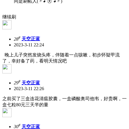
同是刷帖人(〃◕ˇ㉨ˇ◕〃)
继续刷
#
28
天空正蓝
2023-3-11 22:24
晚上儿子突然发烧头疼，伴随着一点咳嗽，初步怀疑甲流
了，幸好备了药，看明天情况吧
#
29
天空正蓝
2023-3-11 22:26
之前买了三盒连花清瘟胶囊，一盒磷酸奥司他韦，好贵啊，一
盒七粒80元三天半的量
#
30
天空正蓝